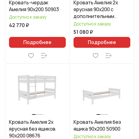
Кровать-чердак
Кровать Амелия 2х
Амелия 90х200 50903
ярусная 90х200 с
дополнительным
Доступно к заказу
спальным местом 08678
Доступно к заказу
42 770 ₽
51 080 ₽
Подробнее
Подробнее
Кровать Амелия 2х
Кровать Амелия без
ярусная без ящиков
ящика 90х200 50900
90х200 08676
Доступно к заказу