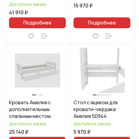
Доступно к заказу
15 970 ₽
41 910 ₽
Подробнее
Подробнее
Кровать Амелия с
Стол с ящиком для
дополнительным
кровати-чердака
спальным местом
Амелия 50944
90х200 50905
Доступно к заказу
Доступно к заказу
25 140 ₽
5 970 ₽