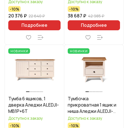
Доступно к заказу
Доступно к заказу
-10%
-10%
20 376 ₽
38 687 ₽
22 640 ₽
42 985 ₽
Подробнее
Подробнее
НОВИНКИ
НОВИНКИ
Тумба 6 ящиков, 1
Тумбочка
дверка Аледжи ALEDJI-
прикроватная 1 ящик и
MB1P+6T
ниша Аледжи ALEDJI-
CHE1T+1N
Доступно к заказу
Доступно к заказу
-10%
-10%