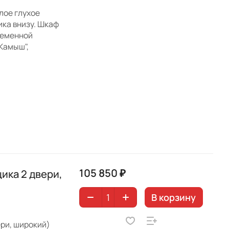
лое глухое
ика внизу. Шкаф
ременной
Камыш",
105 850 ₽
ика 2 двери,
В корзину
ри, широкий)