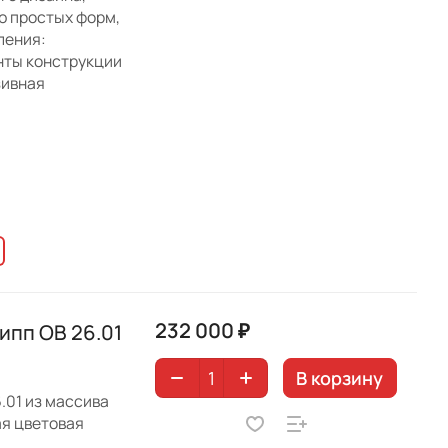
ю простых форм,
ления:
нты конструкции
зивная
232 000 ₽
ипп ОВ 26.01
В корзину
.01 из массива
ая цветовая