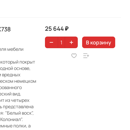
25 644 ₽
X738
В корзину
еля мебели
 который покрыт
одной основе,
и вредных
ческом немецком
ированного
ский вид.
ит из четырех
ль представлена
: "Белый воск",
"Колониал".
мные полки, а