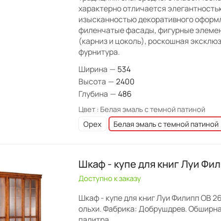
характерно отличается элегантность
изысканностью декоративного оформ
филенчатые фасады, фигурные элеме
(карниз и цоколь), роскошная эксклю
фурнитура.
Ширина
—
534
Высота
—
2400
Глубина
—
486
Цвет :
Белая эмаль с темной патиной
Орех
Белая эмаль с темной патиной
Шкаф - купе для книг Луи Фил
Доступно к заказу
Шкаф - купе для книг Луи Филипп ОВ 26
ольхи. Фабрика: Добрушдрев. Обширн
палитра.