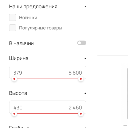
Наши предложения
Добрушдрев
Новинки
Муромские мастера
Популярные товары
Timberica
Натуральная сосна
В наличии
Ширина
Высота
Глубина