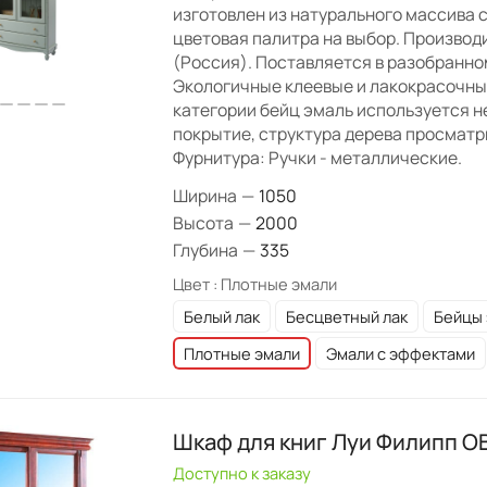
изготовлен из натурального массива 
цветовая палитра на выбор. Производ
(Россия). Поставляется в разобранно
Экологичные клеевые и лакокрасочны
категории бейц эмаль используется 
покрытие, структура дерева просматр
Фурнитура: Ручки - металлические.
Ширина
—
1050
Высота
—
2000
Глубина
—
335
Цвет :
Плотные эмали
Белый лак
Бесцветный лак
Бейцы
Плотные эмали
Эмали с эффектами
Шкаф для книг Луи Филипп ОВ
Доступно к заказу