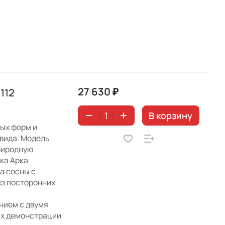
27 630 ₽
112
В корзину
ых форм и
 вида. Модель
риродную
ка Арка
а сосны с
ез посторонних
нием с двумя
ях демонстрации