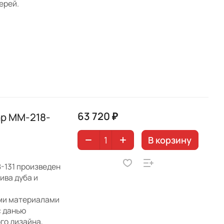
ерей.
63 720 ₽
р ММ-218-
В корзину
-131 произведен
ива дуба и
ми материалами
с данью
го дизайна,