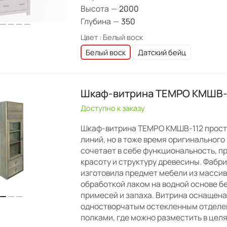
Высота
—
2000
Глубина
—
350
Цвет :
Белый воск
Белый воск
Датский бейц
Шкаф-витрина TEMPO КМШВ-
Доступно к заказу
Шкаф-витрина TEMPO КМШВ-112 прост
линий, но в тоже время оригинального
сочетает в себе функциональность, п
красоту и структуру древесины. Фабри
изготовила предмет мебели из массив
обработкой лаком на водной основе б
примесей и запаха. Витрина оснащена
одностворчатым остекленным отделе
полками, где можно разместить в цел