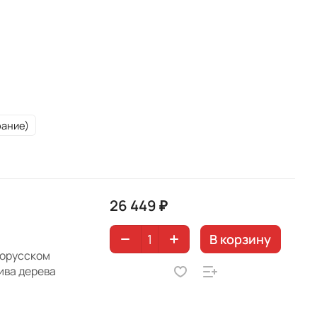
рание)
26 449 ₽
В корзину
лорусском
ива дерева