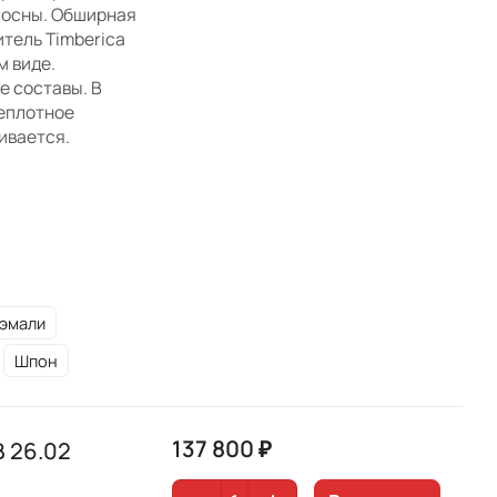
сосны. Обширная
итель Timberica
м виде.
е составы. В
неплотное
ивается.
 эмали
Шпон
137 800 ₽
 26.02