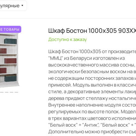
пулярные
Шкаф Бостон 1000x305 903X
Е ТОВАРЫ
Доступно к заказу
Шкаф Бостон 1000х305 от производит
"ММЦ" из Беларуси изготовлен из
высококачественного массива сосны,
экологически безопасным воском на в
не содержащим посторонних запахов 
примесей. Модуль выполнен в класси
стиле, а декоративные элементы лак
дерева придают стеллажу ностальгиче
Внутреннее наполнение модуля состо
регулируемых по высоте полок. Моде
в трех вариантах цветового исполнения
"Белый воск" + "Антик", "Белый воск" + 
Дополнительно можно приобрести съе