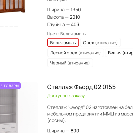
Ширина
—
1950
Высота
—
2010
Глубина
—
403
Цвет :
Белая эмаль
Белая эмаль
Орех (втирание)
Лесной орех (втирание)
Вишня (вти
Черный (втирание)
Стеллаж Фьорд 02 0155
Е ТОВАРЫ
Доступно к заказу
Стеллаж "Фьорд" 02 изготовлен на бе
мебельном предприятии ММЦ из масс
(сосны).
Ширина
—
800