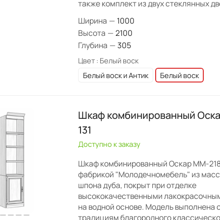
также комплект из двух стеклянных дв
Ширина
—
1000
Высота
—
2100
Глубина
—
305
Цвет :
Белый воск
Белый воск и Антик
Белый воск
Шкаф комбинированный Оска
131
Доступно к заказу
Шкаф комбинированный Оскар ММ-218
фабрикой "Молодечномебель" из масс
шпона дуба, покрыт при отделке
высококачественными лакокрасочны
на водной основе. Модель выполнена 
традициям благородного классическо