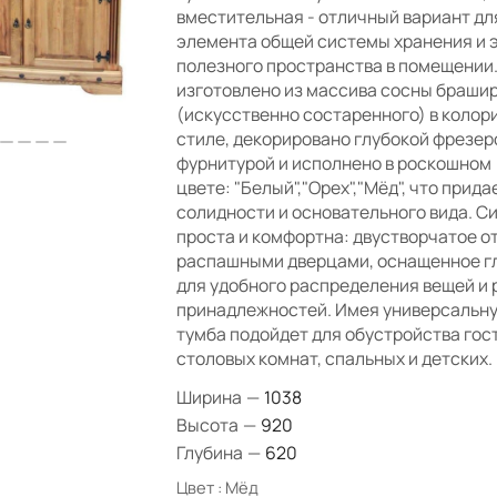
вместительная - отличный вариант дл
элемента общей системы хранения и 
полезного пространства в помещении
изготовлено из массива сосны браши
(искусственно состаренного) в колор
стиле, декорировано глубокой фрезер
фурнитурой и исполнено в роскошном
цвете: "Белый","Орех","Мёд", что прид
солидности и основательного вида. С
проста и комфортна: двустворчатое о
распашными дверцами, оснащенное г
для удобного распределения вещей и 
принадлежностей. Имея универсальну
тумба подойдет для обустройства гос
столовых комнат, спальных и детских.
Ширина
—
1038
Высота
—
920
Глубина
—
620
Цвет :
Мёд