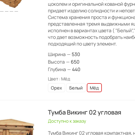
цоколем и оригинальной кованой фурн
придает изделию солидности и неповт
Система хранения проста и функцион
представленная тремя выдвижными я
исполнен в вариантах цвета ( "Белый","
что дает возможность подобрать наи
подходящий по цвету элемент.
Ширина
—
530
Высота
—
650
Глубина
—
440
Цвет :
Мёд
Орех
Белый
Мёд
Тумба Викинг 02 угловая
Доступно к заказу
Тумба Викинг 02 угловая компактная, 