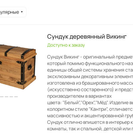
пулярные
Сундук деревянный Викинг
Доступно к заказу
Сундук Викинг - оригинальный предме
который помимо функционального на
единицы общей системы хранения ст
эксклюзивным декоративным элемент
изготовлена из брашированного масс
(искусственно состаренного) и предс
производителем в вариантах
цвета: "Белый","Орех","Мёд". Изделие 
колоритном стиле "Кантри", отличает
массивностью и акцентированной гру
Сундук отлично впишется в интерьер 
комнаты, так и спальной, детской или