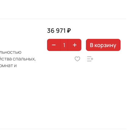
36 971 ₽
В корзину
альностью
йства спальных,
комнат и