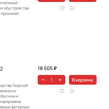
тительный -
ля обустройства
о прихожей.
18 505 ₽
02
В корзину
одства Лидской
влена из
обытном и
екорирована
сивным фигурным