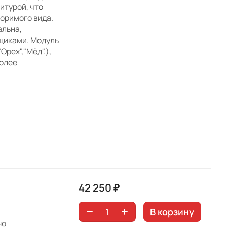
итурой, что
оримого вида.
альна,
щиками. Модуль
Орех","Мёд".),
более
42 250 ₽
В корзину
но