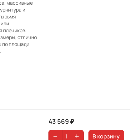
са, массивные
фурнитура и
тырьмя
 или
я плечиков.
змеры, отлично
х по площади
.
43 569 ₽
В корзину