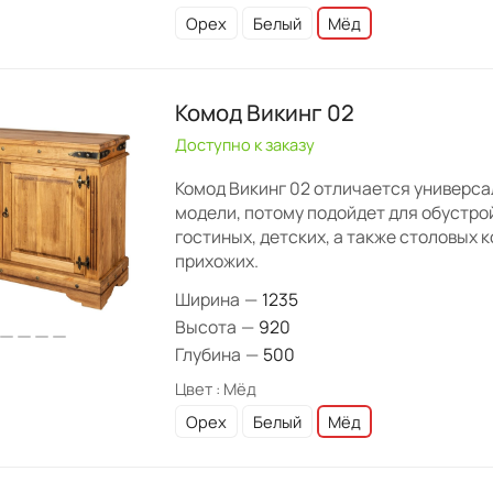
Орех
Белый
Мёд
Комод Викинг 02
Доступно к заказу
Комод Викинг 02 отличается универс
модели, потому подойдет для обустро
гостиных, детских, а также столовых 
прихожих.
Ширина
—
1235
Высота
—
920
Глубина
—
500
Цвет :
Мёд
Орех
Белый
Мёд