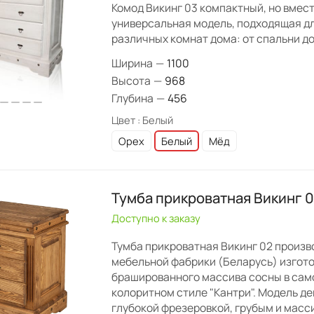
Комод Викинг 03 компактный, но вмес
универсальная модель, подходящая д
различных комнат дома: от спальни д
Ширина
—
1100
Высота
—
968
Глубина
—
456
Цвет :
Белый
Орех
Белый
Мёд
Тумба прикроватная Викинг 
Доступно к заказу
Тумба прикроватная Викинг 02 произв
мебельной фабрики (Беларусь) изгото
брашированного массива сосны в сам
колоритном стиле "Кантри". Модель д
глубокой фрезеровкой, грубым и мас