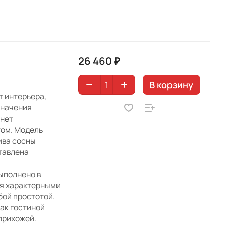
26 460 ₽
В корзину
т интерьера,
значения
анет
ом. Модель
ива сосны
тавлена
выполнено в
ся характерными
бой простотой.
как гостиной
 прихожей.