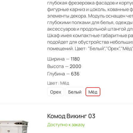
глубокая фрезеровка фасадов и корпу
фигурные карниз и цоколь, кованные 
элементы декора. Модуль оснащен че
глубокими полками для белья, одежды
аксессуаров и продольной штангой дл
Шкаф имея компактные габаритные ра
подойдет для обустройства небольши
помещений. Цвет: "Белый","Орех","Мёд"
Ширина
—
1180
Высота
—
2000
Глубина
—
636
Цвет :
Мёд
Орех
Белый
Мёд
Комод Викинг 03
Доступно к заказу