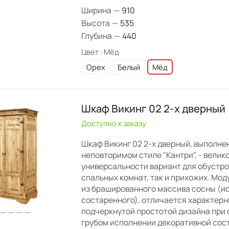
Ширина
—
910
Высота
—
535
Глубина
—
440
Цвет :
Мёд
Орех
Белый
Мёд
Шкаф Викинг 02 2-х дверный
Доступно к заказу
Шкаф Викинг 02 2-х дверный, выполне
неповторимом стиле "Кантри", - велик
универсальности вариант для обустро
спальных комнат, так и прихожих. Мод
из брашированного массива сосны (и
состаренного), отличается характерн
подчеркнутой простотой дизайна при
грубом исполнении декоративной сос