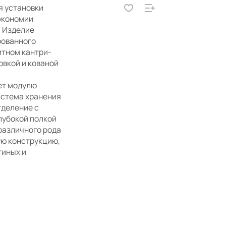
я установки
экономии
. Изделие
рованного
итном кантри-
овкой и кованой
ает модулю
истема хранения
тделение с
лубокой полкой
различного рода
ю конструкцию,
тиных и