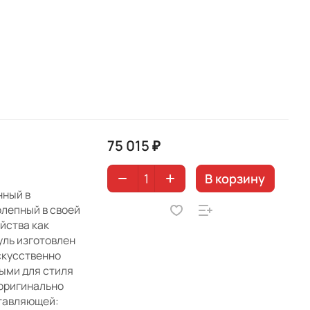
75 015 ₽
В корзину
нный в
олепный в своей
йства как
уль изготовлен
скусственно
ыми для стиля
 оригинально
тавляющей: