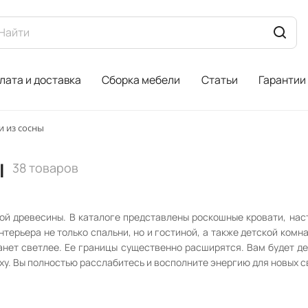
лата и доставка
Сборка мебели
Статьи
Гарантии
и из сосны
ы
38 товаров
й древесины. В каталоге представлены роскошные кровати, наст
ерьера не только спальни, но и гостиной, а также детской ком
анет светлее. Ее границы существенно расширятся. Вам будет де
ху. Вы полностью расслабитесь и восполните энергию для новых 