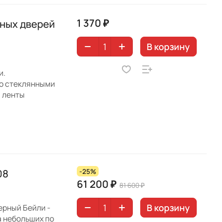
1 370 ₽
нных дверей
В корзину
и.
со стеклянными
й ленты
08
-25%
61 200 ₽
81 600 ₽
В корзину
ерный Бейли -
а небольших по