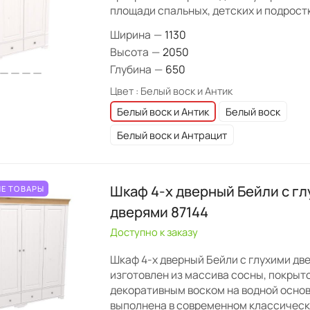
площади спальных, детских и подрост
Ширина
—
1130
Высота
—
2050
Глубина
—
650
Цвет :
Белый воск и Антик
Белый воск и Антик
Белый воск
Белый воск и Антрацит
Шкаф 4-х дверный Бейли с г
Е ТОВАРЫ
дверями 87144
Доступно к заказу
Шкаф 4-х дверный Бейли с глухими дв
изготовлен из массива сосны, покрыт
декоративным воском на водной основ
выполнена в современном классическ