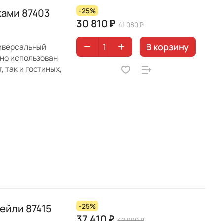
ками 87403
-25%
30 810 ₽
41 080 ₽
В корзину
ниверсальный
нно использован
, так и гостиных,
ейли 87415
-25%
37 410 ₽
49 880 ₽