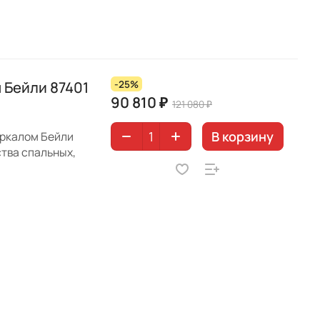
 Бейли 87401
-25%
90 810 ₽
121 080 ₽
В корзину
еркалом Бейли
тва спальных,