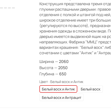
Конструкция представлена тремя отд
глухими распашными дверьми: правое
отделения с полкой и штангой под ней
широкое отделение имеет три больши
(регулируются по высоте), предназна
хранения одежды в сложенном виде. П
дверью имеется выдвижной ящик на р
направляющих. Фабрика "ММЦ" предст
вариантах крашения: "Белый воск" либ
сочетании с цветами "Антик" и "Антрац
Ширина
—
2060
Высота
—
2050
Глубина
—
650
Цвет :
Белый воск и Антик
Белый воск и Антик
Белый воск
Белый воск и Антрацит