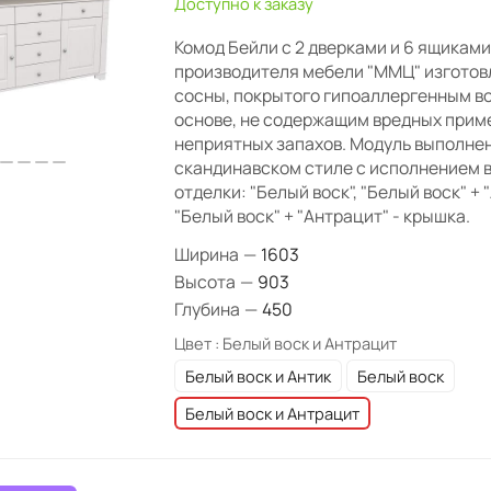
Доступно к заказу
Комод Бейли с 2 дверками и 6 ящикам
производителя мебели "ММЦ" изготов
сосны, покрытого гипоаллергенным в
основе, не содержащим вредных прим
неприятных запахов. Модуль выполне
скандинавском стиле с исполнением в
отделки: "Белый воск", "Белый воск" + 
"Белый воск" + "Антрацит" - крышка.
Ширина
—
1603
Высота
—
903
Глубина
—
450
Цвет :
Белый воск и Антрацит
Белый воск и Антик
Белый воск
Белый воск и Антрацит