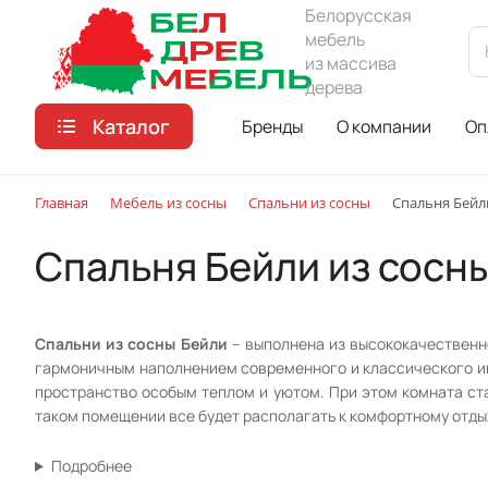
Белорусская
мебель
из массива
дерева
Каталог
Бренды
О компании
Оп
Главная
Мебель из сосны
Спальни из сосны
Спальня Бейл
Спальня Бейли из сосн
Спальни из сосны Бейли
– выполнена из высококачественно
гармоничным наполнением современного и классического инт
пространство особым теплом и уютом. При этом комната ст
таком помещении все будет располагать к комфортному отды
Подробнее