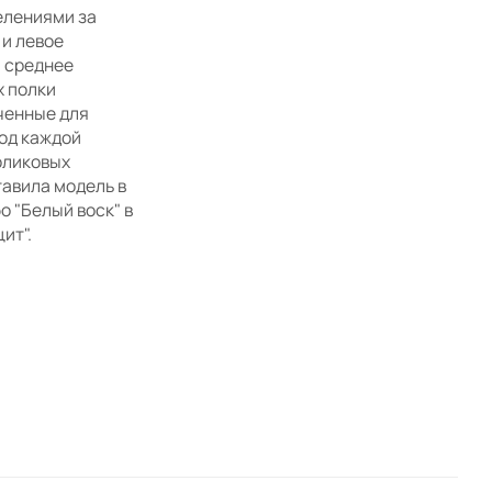
елениями за
 и левое
, среднее
х полки
ченные для
од каждой
оликовых
авила модель в
о "Белый воск" в
ит".