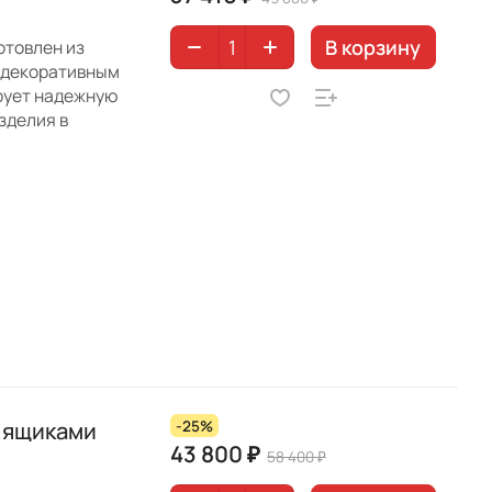
В корзину
отовлен из
-декоративным
ирует надежную
зделия в
6 ящиками
-25%
43 800 ₽
58 400 ₽