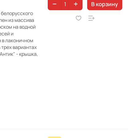
В корзину
и белорусского
лен из массива
оском на водной
есей и
н в лаконичном
 трех вариантах
"Антик" - крышка,