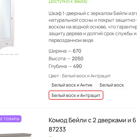
Доступно к заказу
Шкаф 1-дверный с зеркалом Бейли изг
натуральной сосны и покрыт защитно
воском на водной основе, что гарант
защиту дерева и долгий срок службы и
первозданном виде.
Ширина
—
670
Высота
—
2050
Глубина
—
490
Цвет :
Белый воск и Антрацит
Белый воск и Антик
Белый воск
Белый воск и Антрацит
Комод Бейли с 2 дверками и 
Е ТОВАРЫ
87233