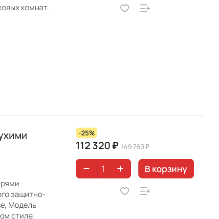
ковых комнат.
лухими
-25%
112 320 ₽
149 760 ₽
В корзину
ерями
ого защитно-
е, Модель
ом стиле.