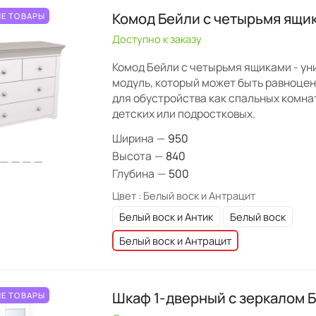
Комод Бейли с четырьмя ящи
Е ТОВАРЫ
Доступно к заказу
Комод Бейли с четырьмя ящиками - у
модуль, который может быть равноце
для обустройства как спальных комнат
детских или подростковых.
Ширина
—
950
Высота
—
840
Глубина
—
500
Цвет :
Белый воск и Антрацит
Белый воск и Антик
Белый воск
Белый воск и Антрацит
Шкаф 1-дверный с зеркалом Б
Е ТОВАРЫ