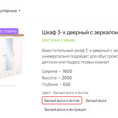
пулярные
Шкаф 3-х дверный с зеркалом
Е ТОВАРЫ
Доступно к заказу
Вместительный шкаф 3-х дверный с з
универсально подойдет для обустройс
детских или подростковых комнат.
Ширина
—
1600
Высота
—
2050
Глубина
—
650
Цвет :
Белый воск и Антик
Белый воск и Антик
Белый воск
Белый воск и Антрацит