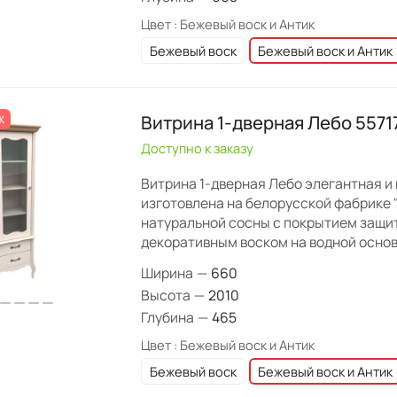
Цвет :
Бежевый воск и Антик
Бежевый воск
Бежевый воск и Антик
Витрина 1-дверная Лебо 5571
Ж
Доступно к заказу
Витрина 1-дверная Лебо элегантная и
изготовлена на белорусской фабрике 
натуральной сосны с покрытием защи
декоративным воском на водной основ
Ширина
—
660
Высота
—
2010
Глубина
—
465
Цвет :
Бежевый воск и Антик
Бежевый воск
Бежевый воск и Антик