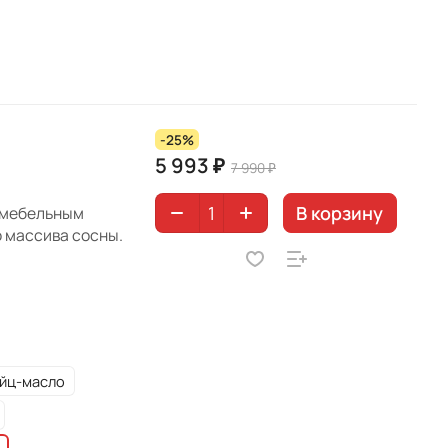
-25%
5 993 ₽
7 990 ₽
В корзину
 мебельным
 массива сосны.
йц-масло