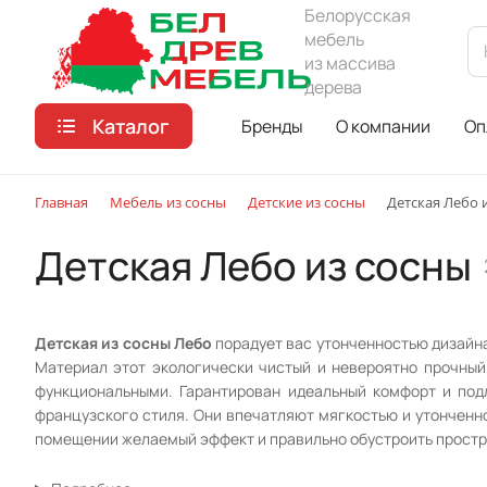
Белорусская
мебель
из массива
дерева
Каталог
Бренды
О компании
Оп
Главная
Мебель из сосны
Детские из сосны
Детская Лебо 
Детская Лебо из сосны
Детская из сосны Лебо
порадует вас утонченностью дизайна
Материал этот экологически чистый и невероятно прочны
функциональными. Гарантирован идеальный комфорт и под
французского стиля. Они впечатляют мягкостью и утонченн
помещении желаемый эффект и правильно обустроить простр