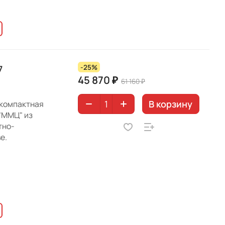
7
-25%
45 870 ₽
61 160 ₽
В корзину
 компактная
"ММЦ" из
тно-
е.