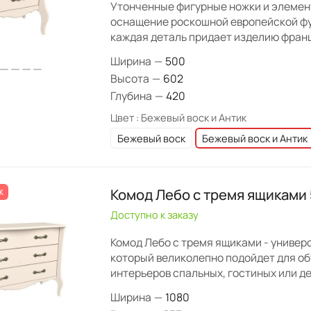
Утонченные фигурные ножки и элемен
оснащение роскошной европейской фу
каждая деталь придает изделию фран
Ширина
—
500
Высота
—
602
Глубина
—
420
Цвет :
Бежевый воск и Антик
Бежевый воск
Бежевый воск и Антик
Комод Лебо с тремя ящиками
Ж
Доступно к заказу
Комод Лебо с тремя ящиками - универ
который великолепно подойдет для о
интерьеров спальных, гостиных или де
Ширина
—
1080