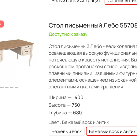
Белый воск и Антрацит
Серый/ Антик
Стол письменный Лебо 5570
Ж
Доступно к заказу
Стол письменный Лебо - великолепная
совмещающая высокую функциональн
потрясающую красоту исполнения. Вы
роскошном прованском стиле, издели
плавными линиями, изящными фигурн
элементами, оснащением изысканной
элегантными цветами крашения.
Ширина
—
1400
Высота
—
750
Глубина
—
680
Цвет :
Бежевый воск и Антик
Бежевый воск
Бежевый воск и Антик