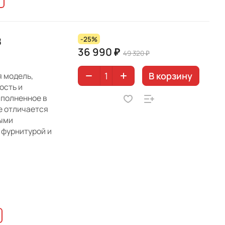
8
-25%
36 990 ₽
49 320 ₽
В корзину
 модель,
ость и
полненное в
е отличается
ыми
 фурнитурой и