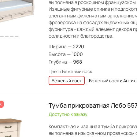
выполнена в роскошном французском с
Изящные фигурные спинка и подлокот
элегантным филенчатым заполнением
фрезеровка на фасадах выдвижных ящ
фурнитура - каждый элемент декора 
солидности и благородства.
Ширина
—
2220
Высота
—
1000
Глубина
—
968
Цвет :
Бежевый воск
Бежевый воск
Бежевый воск и Антик
Тумба прикроватная Лебо 55
Ж
Доступно к заказу
Компактная и изящная тумба прикров
выполнена в изысканном прованском 