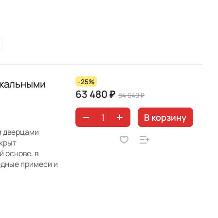
ркальными
-25%
63 480 ₽
84 640 ₽
В корзину
и дверцами
окрыт
 основе, в
едные примеси и