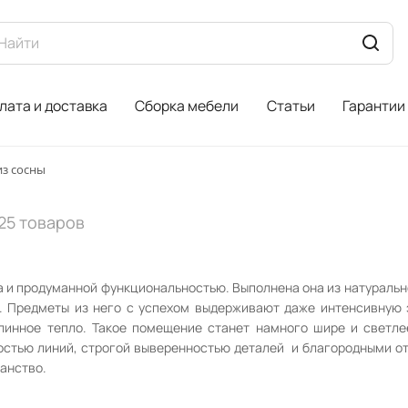
лата и доставка
Сборка мебели
Статьи
Гарантии
из сосны
25 товаров
 и продуманной функциональностью. Выполнена она из натуральн
й. Предметы из него с успехом выдерживают даже интенсивную 
линное тепло. Такое помещение станет намного шире и светле
остью линий, строгой выверенностью деталей и благородными от
анство.