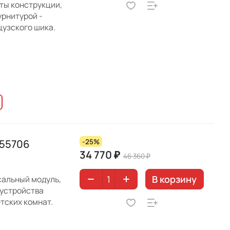
ты конструкции,
рнитурой -
цузского шика.
 55706
-25%
34 770 ₽
46 360 ₽
В корзину
сальный модуль,
бустройства
тских комнат.