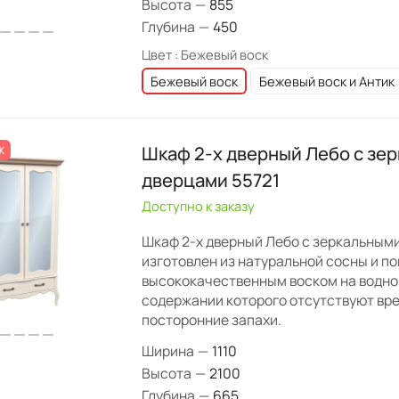
Высота
—
855
Глубина
—
450
Цвет :
Бежевый воск
Бежевый воск
Бежевый воск и Антик
Шкаф 2-х дверный Лебо с зе
Ж
дверцами 55721
Доступно к заказу
Шкаф 2-х дверный Лебо с зеркальным
изготовлен из натуральной сосны и п
высококачественным воском на водной
содержании которого отсутствуют вр
посторонние запахи.
Ширина
—
1110
Высота
—
2100
Глубина
—
665