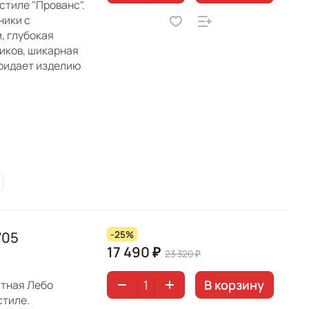
тиле "Прованс".
ники с
, глубокая
иков, шикарная
придает изделию
705
-25%
17 490 ₽
23 320 ₽
В корзину
атная Лебо
стиле.