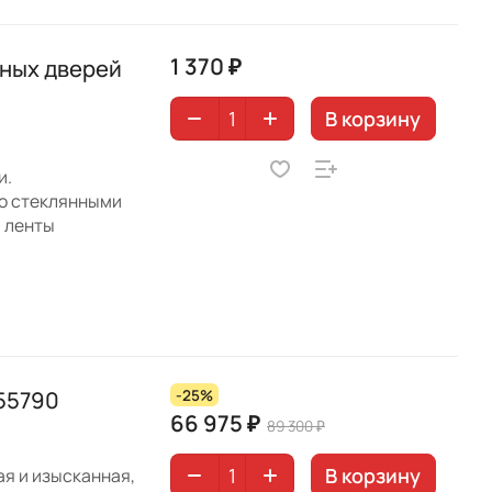
1 370 ₽
нных дверей
В корзину
и.
со стеклянными
й ленты
55790
-25%
66 975 ₽
89 300 ₽
В корзину
я и изысканная,