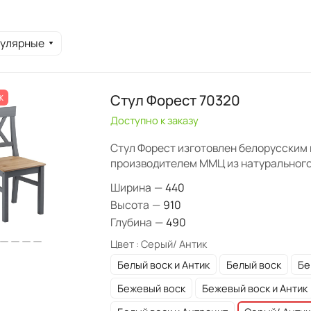
пулярные
Стул Форест 70320
Ж
Доступно к заказу
Стул Форест изготовлен белорусским
производителем ММЦ из натурального
Ширина
—
440
Высота
—
910
Глубина
—
490
Цвет :
Серый/ Антик
Белый воск и Антик
Белый воск
Бе
Бежевый воск
Бежевый воск и Антик