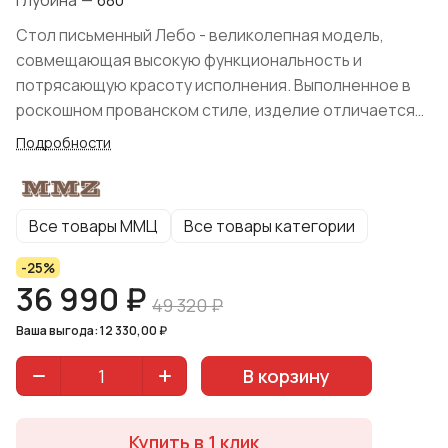
Глубина
—
680
Стол письменный Лебо - великолепная модель,
совмещающая высокую функциональность и
потрясающую красоту исполнения. Выполненное в
роскошном прованском стиле, изделие отличается
плавными линиями, изящными фигурными
Подробности
элементами, оснащением изысканной фурнитурой и
элегантными цветами крашения.
Все товары ММЦ
Все товары категории
-25%
36 990 ₽
49 320 ₽
Ваша выгода: 12 330,00 ₽
В корзину
Купить в 1 клик