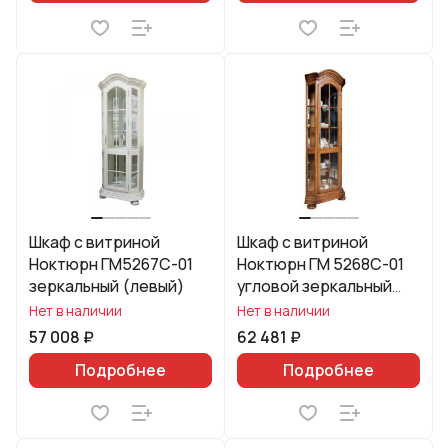
Шкаф с витриной
Шкаф с витриной
Ноктюрн ГМ5267C-01
Ноктюрн ГМ 5268С-01
зеркальный (левый)
угловой зеркальный
(левый)
Нет в наличии
Нет в наличии
57 008 ₽
62 481 ₽
Подробнее
Подробнее