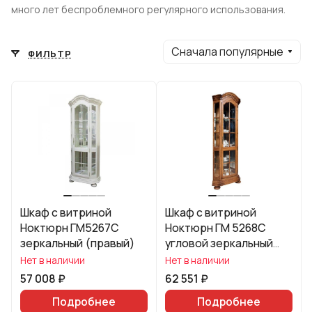
много лет беспроблемного регулярного использования.
Сначала популярные
ФИЛЬТР
Шкаф с витриной
Шкаф с витриной
Ноктюрн ГМ5267C
Ноктюрн ГМ 5268С
зеркальный (правый)
угловой зеркальный
(правый)
Нет в наличии
Нет в наличии
57 008 ₽
62 551 ₽
Подробнее
Подробнее