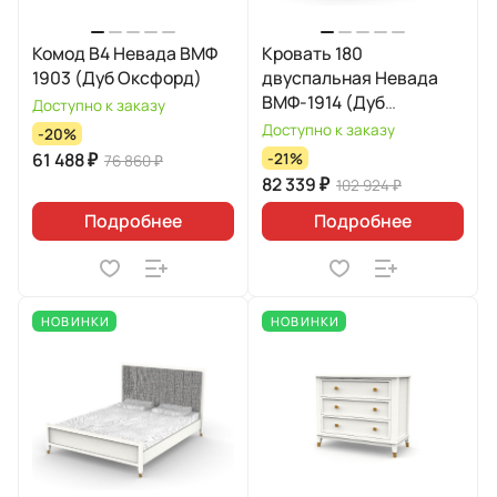
Комод B4 Невада ВМФ
Кровать 180
1903 (Дуб Оксфорд)
двуспальная Невада
ВМФ-1914 (Дуб
Доступно к заказу
Оксфорд)
Доступно к заказу
-20%
61 488 ₽
-21%
76 860 ₽
82 339 ₽
102 924 ₽
Подробнее
Подробнее
НОВИНКИ
НОВИНКИ