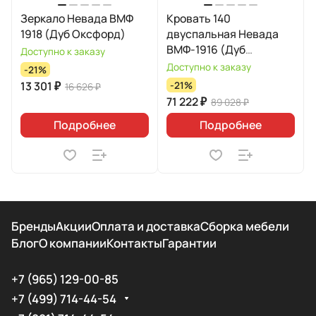
Зеркало Невада ВМФ
Кровать 140
1918 (Дуб Оксфорд)
двуспальная Невада
ВМФ-1916 (Дуб
Доступно к заказу
Оксфорд)
Доступно к заказу
-21%
13 301 ₽
-21%
16 626 ₽
71 222 ₽
89 028 ₽
Подробнее
Подробнее
Бренды
Акции
Оплата и доставка
Сборка мебели
Блог
О компании
Контакты
Гарантии
+7 (965) 129-00-85
+7 (499) 714-44-54