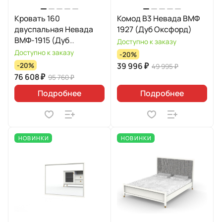
Кровать 160
Комод B3 Невада ВМФ
двуспальная Невада
1927 (Дуб Оксфорд)
ВМФ-1915 (Дуб
Доступно к заказу
Оксфорд)
Доступно к заказу
-20%
39 996 ₽
-20%
49 995 ₽
76 608 ₽
95 760 ₽
Подробнее
Подробнее
НОВИНКИ
НОВИНКИ