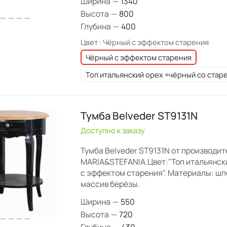
Ширина
—
1340
Высота
—
800
Глубина
—
400
Цвет :
Чёрный с эффектом старения
Чёрный с эффектом старения
Топ итальянский орех +чёрный со стар
Тумба Belveder ST9131N
Доступно к заказу
Тумба Belveder ST9131N от производит
MARIA&STEFANIA.Цвет:"Топ итальянск
с эффектом старения". Материалы: шп
массив берёзы.
Ширина
—
550
Высота
—
720