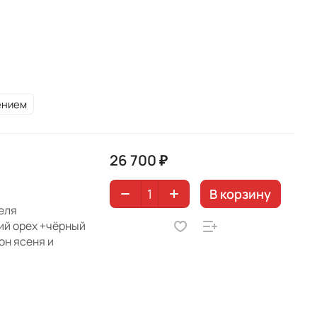
ением
26 700 ₽
В корзину
еля
ий орех +чёрный
он ясеня и