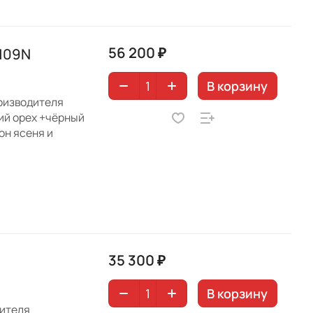
56 200 ₽
9109N
В корзину
роизводителя
ий орех +чёрный
он ясеня и
35 300 ₽
В корзину
дителя