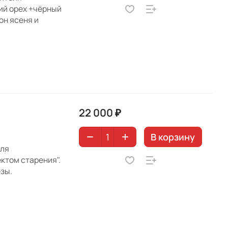
ий орех +чёрный
он ясеня и
22 000 ₽
В корзину
еля
ктом старения".
зы.