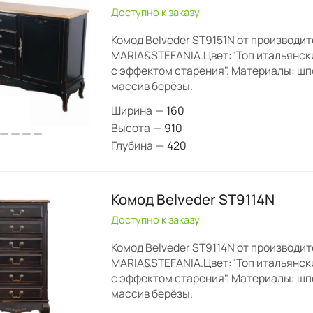
Доступно к заказу
Комод Belveder ST9151N от производи
MARIA&STEFANIA.Цвет:"Топ итальянск
с эффектом старения". Материалы: шп
массив берёзы.
Ширина
—
160
Высота
—
910
Глубина
—
420
Комод Belveder ST9114N
Доступно к заказу
Комод Belveder ST9114N от производи
MARIA&STEFANIA.Цвет:"Топ итальянск
с эффектом старения". Материалы: шп
массив берёзы.