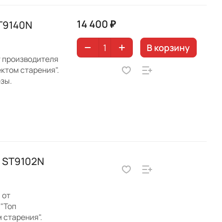
14 400 ₽
ST9140N
В корзину
т производителя
ктом старения".
зы.
r ST9102N
 от
"Топ
 старения".