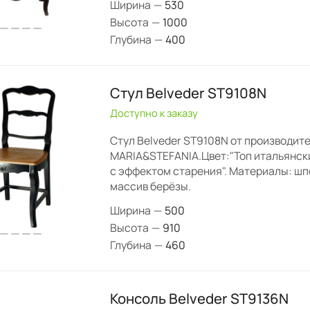
Ширина
—
530
Высота
—
1000
Глубина
—
400
Стул Belveder ST9108N
Доступно к заказу
Стул Belveder ST9108N от производит
MARIA&STEFANIA.Цвет:"Топ итальянск
с эффектом старения". Материалы: шп
массив берёзы.
Ширина
—
500
Высота
—
910
Глубина
—
460
Консоль Belveder ST9136N