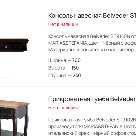
Консоль навесная Belveder 
Нет в наличии
Консоль навесная Belveder ST9140N о
MARIA&STEFANIA.Цвет:"Чёрный с эффе
Материалы: шпон ясеня и массив берё
Ширина
—
700
Высота
—
150
Глубина
—
240
Прикроватная тумба Belvede
Нет в наличии
Прикроватная тумба Belveder ST9102N
производителя MARIA&STEFANIA.Цвет:
итальянский орех +чёрный с эффектом