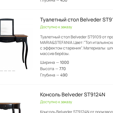
Глубина
—
430
Туалетный стол Belveder ST
Доступно к заказу
Туалетный стол Belveder ST9109 от п
MARIA&STEFANIA.Цвет:"Топ итальянск
с эффектом старения". Материалы: шп
массив берёзы.
Ширина
—
1000
Высота
—
770
Глубина
—
490
Консоль Belveder ST9124N
Доступно к заказу
Консоль Belveder ST9124N от произво