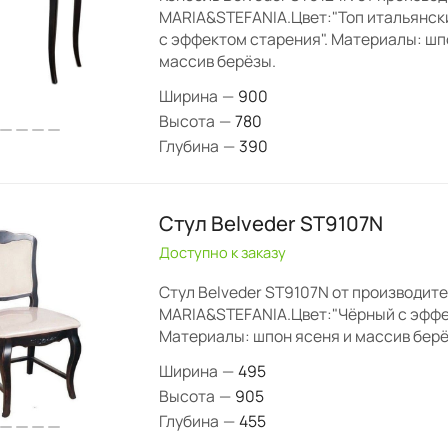
MARIA&STEFANIA.Цвет:"Топ итальянск
с эффектом старения". Материалы: шп
массив берёзы.
Ширина
—
900
Высота
—
780
Глубина
—
390
Стул Belveder ST9107N
Доступно к заказу
Стул Belveder ST9107N от производит
MARIA&STEFANIA.Цвет:"Чёрный с эффе
Материалы: шпон ясеня и массив берё
Ширина
—
495
Высота
—
905
Глубина
—
455