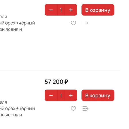
В корзину
теля
ий орех +чёрный
он ясеня и
57 200 ₽
В корзину
теля
ий орех +чёрный
он ясеня и