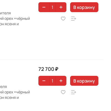
В корзину
дителя
ий орех +чёрный
он ясеня и
72 700 ₽
В корзину
теля
ий орех +чёрный
он ясеня и