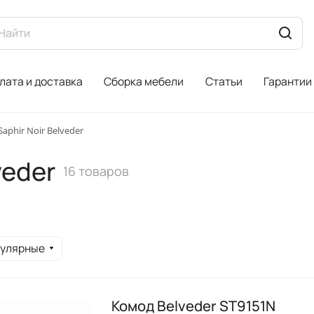
лата и доставка
Сборка мебели
Статьи
Гарантии
aphir Noir Belveder
veder
16 товаров
пулярные
Комод Belveder ST9151N