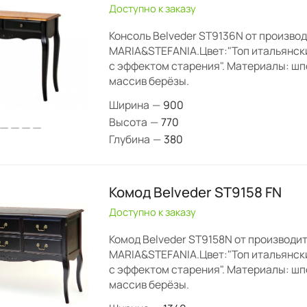
Доступно к заказу
Консоль Belveder ST9136N от произво
MARIA&STEFANIA.Цвет:"Топ итальянск
с эффектом старения". Материалы: шп
массив берёзы.
Ширина
—
900
Высота
—
770
Глубина
—
380
Комод Belveder ST9158 FN
Доступно к заказу
Комод Belveder ST9158N от производи
MARIA&STEFANIA.Цвет:"Топ итальянск
с эффектом старения". Материалы: шп
массив берёзы.