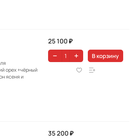
25 100 ₽
В корзину
еля
ий орех +чёрный
он ясеня и
35 200 ₽