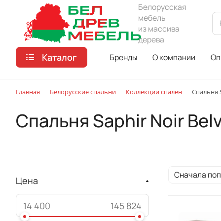
Белорусская
мебель
из массива
дерева
Каталог
Бренды
О компании
Оп
Главная
Белорусские спальни
Коллекции спален
Спальня S
Спальня Saphir Noir Bel
Сначала по
Цена