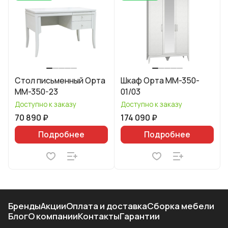
Стол письменный Орта
Шкаф Орта ММ-350-
ММ-350-23
01/03
Доступно к заказу
Доступно к заказу
70 890 ₽
174 090 ₽
Подробнее
Подробнее
Бренды
Акции
Оплата и доставка
Сборка мебели
Блог
О компании
Контакты
Гарантии