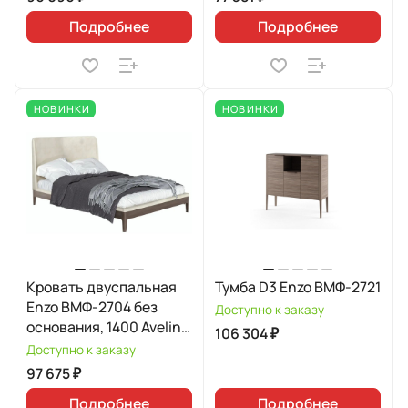
Подробнее
Подробнее
НОВИНКИ
НОВИНКИ
Кровать двуспальная
Тумба D3 Enzo ВМФ-2721
Enzo ВМФ-2704 без
Доступно к заказу
основания, 1400 Avelina
106 304 ₽
9534
Доступно к заказу
97 675 ₽
Подробнее
Подробнее