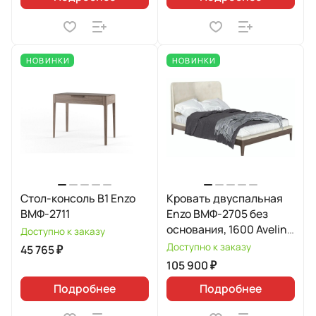
НОВИНКИ
НОВИНКИ
Стол-консоль В1 Enzo
Кровать двуспальная
ВМФ-2711
Enzo ВМФ-2705 без
основания, 1600 Avelina
Доступно к заказу
9534
Доступно к заказу
45 765 ₽
105 900 ₽
Подробнее
Подробнее