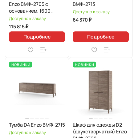
Enzo ВМФ-2705 с
ВМФ-2713
основанием, 1600
Доступно к заказу
Avelina 9534
Доступно к заказу
64 370 ₽
115 815 ₽
Подробнее
Подробнее
НОВИНКИ
НОВИНКИ
Тумба D4 Enzo ВМФ-2715
Шкаф для одежды D2
(двухстворчатый) Enzo
Доступно к заказу