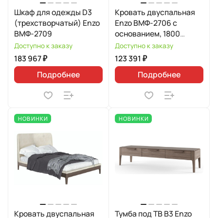
Шкаф для одежды D3
Кровать двуспальная
(трехстворчатый) Enzo
Enzo ВМФ-2706 с
ВМФ-2709
основанием, 1800
Avelina 9534
Доступно к заказу
Доступно к заказу
183 967 ₽
123 391 ₽
Подробнее
Подробнее
НОВИНКИ
НОВИНКИ
Кровать двуспальная
Тумба под ТВ B3 Enzo