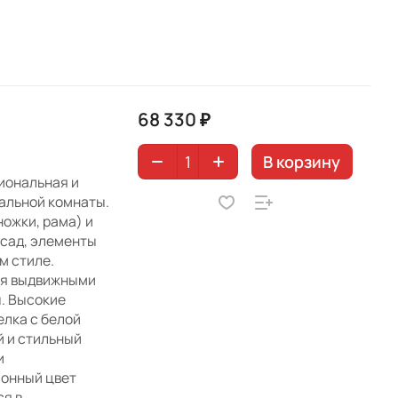
68 330 ₽
В корзину
иональная и
альной комнаты.
ножки, рама) и
сад, элементы
м стиле.
мя выдвижными
. Высокие
елка с белой
 и стильный
и
онный цвет
ся в