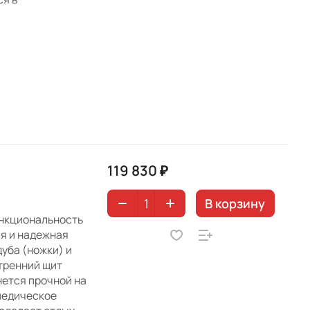
119 830 ₽
В корзину
ункциональность
ая и надежная
уба (ножки) и
тренний щит
нется прочной на
опедическое