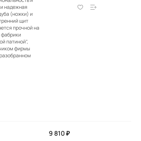
иональность и
 и надежная
уба (ножки) и
тренний щит
нется прочной на
й фабрики
ой патиной",
дчиком фирмы
в разобранном
9 810 ₽