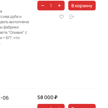
В корзину
ва
сива дуба и
одель выполнена
ты фабрики
ете "Оливия" с
 + БП", что
.
58 000 ₽
0-06