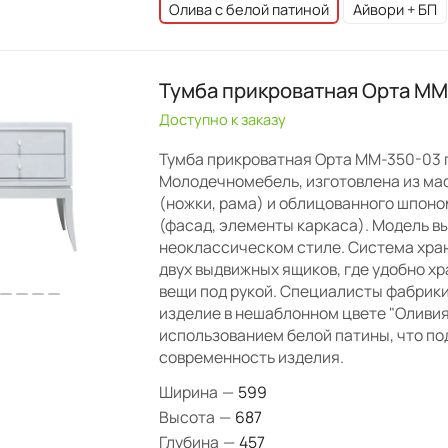
Олива с белой патиной
Айвори + БП
Тумба прикроватная Орта ММ
Доступно к заказу
Тумба прикроватная Орта ММ-350-03 
Молодечномебель, изготовлена из ма
(ножки, рама) и облицованного шпон
(фасад, элементы каркаса). Модель в
неоклассическом стиле. Система хра
двух выдвижных ящиков, где удобно х
вещи под рукой. Специалисты фабрик
изделие в нешаблонном цвете "Оливия
использованием белой патины, что п
современность изделия.
Ширина
—
599
Высота
—
687
Глубина
—
457