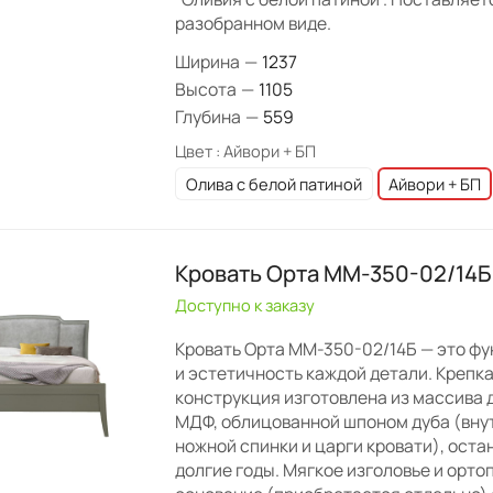
разобранном виде.
Ширина
—
1237
Высота
—
1105
Глубина
—
559
Цвет :
Айвори + БП
Олива с белой патиной
Айвори + БП
Кровать Орта ММ-350-02/14Б
Доступно к заказу
Кровать Орта ММ-350-02/14Б — это ф
и эстетичность каждой детали. Крепк
конструкция изготовлена из массива д
МДФ, облицованной шпоном дуба (вну
ножной спинки и царги кровати), оста
долгие годы. Мягкое изголовье и орт