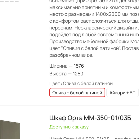
основание (приобретается отдельно)
максимально приятным и комфортным
место с размерами 1400х2000 мм поз
с комфортом расположиться для отдых
персонам. Неоклассический дизайн и
подойдет под любой современный инт
Производство мебельной фабрики Мо
цвет "Оливия с белой патиной". Поста
разобранном виде.
Ширина
—
1576
Высота
—
1250
Цвет :
Олива с белой патиной
Олива с белой патиной
Айвори + БП
Шкаф Орта ММ-350-01/03Б
Доступно к заказу