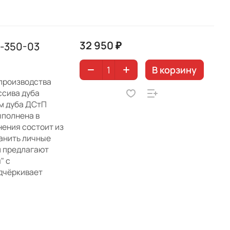
32 950 ₽
-350-03
В корзину
производства
ссива дуба
ом дуба ДСтП
ыполнена в
нения состоит из
ранить личные
и предлагают
" с
одчёркивает