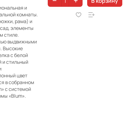
В корзину
иональная и
альной комнаты.
ножки, рама) и
сад, элементы
м стиле.
тью выдвижными
. Высокие
елка с белой
 и стильный
и
лонный цвет
ся в собранном
m» с системой
рмы «Blum».