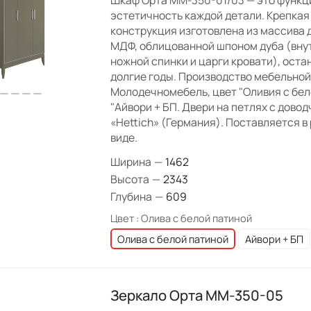
Шкаф Орта ММ-350-01/03 — это функц
эстетичность каждой детали. Крепкая
конструкция изготовлена из массива д
МДФ, облицованной шпоном дуба (вну
ножной спинки и царги кровати), оста
долгие годы. Производство мебельно
Молодечномебель, цвет "Оливия с бел
"Айвори + БП. Двери на петлях с дово
«Hettich» (Германия). Поставляется 
виде.
Ширина
—
1462
Высота
—
2343
Глубина
—
609
Цвет :
Олива с белой патиной
Олива с белой патиной
Айвори + БП
Зеркало Орта ММ-350-05