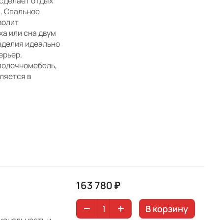
 сделает отдых
. Спальное
волит
а или сна двум
зделия идеально
ерьер.
лодечномебель,
вляется в
163 780 ₽
В корзину