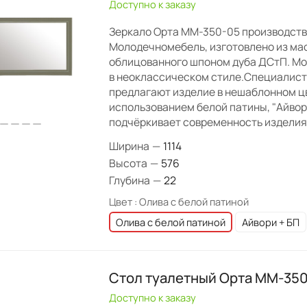
Доступно к заказу
Зеркало Орта ММ-350-05 производст
Молодечномебель, изготовлено из мас
облицованного шпоном дуба ДСтП. М
в неоклассическом стиле.Специалис
предлагают изделие в нешаблонном цв
использованием белой патины, "Айвори
подчёркивает современность изделия
Ширина
—
1114
Высота
—
576
Глубина
—
22
Цвет :
Олива с белой патиной
Олива с белой патиной
Айвори + БП
Стол туалетный Орта ММ-35
Доступно к заказу