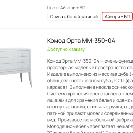
Цвет :
Айвори + БП
Олива с белой патиной
Айвори + БП
Комод Орта ММ-350-04
Доступно к заказу
Комод Орта ММ-350-04 — очень функц
просторная модель в пространство сп
Изделие выполнено из массива дуба (
облицованного шпоном дуба ДСтП (фа
каркаса). Выполнен в неоклассическо
Система хранения представлена тре
ящиками для хранения белья и одежды
изогнутые ножки, стильные ручки, отд
патиной придают модели современный
вид. Производство мебельной фабрик
Молодечномебель предлагает нешабл
"Оливия с белой патиной". Поставляет