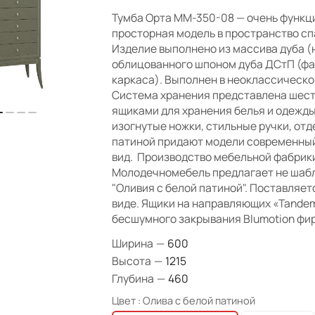
Тумба Орта ММ-350-08 — очень функц
просторная модель в пространство сп
Изделие выполнено из массива дуба (
облицованного шпоном дуба ДСтП (фа
каркаса). Выполнен в неоклассическо
Система хранения представлена шес
ящиками для хранения белья и одежды
изогнутые ножки, стильные ручки, отд
патиной придают модели современный
вид. Производство мебельной фабрик
Молодечномебель предлагает не шаб
"Оливия с белой патиной". Поставляет
виде. Ящики на направляющих «Tande
бесшумного закрывания Blumotion фи
Ширина
—
600
Высота
—
1215
Глубина
—
460
Цвет :
Олива с белой патиной