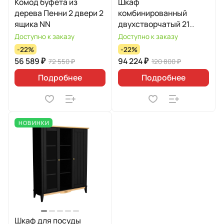
Комод буфета из
Шкаф
дерева Пенни 2 двери 2
комбинированный
ящика NN
двухстворчатый 21
Пенни УТ000006126
Доступно к заказу
Доступно к заказу
-22%
-22%
56 589 ₽
94 224 ₽
72 550 ₽
120 800 ₽
Подробнее
Подробнее
НОВИНКИ
Шкаф для посуды