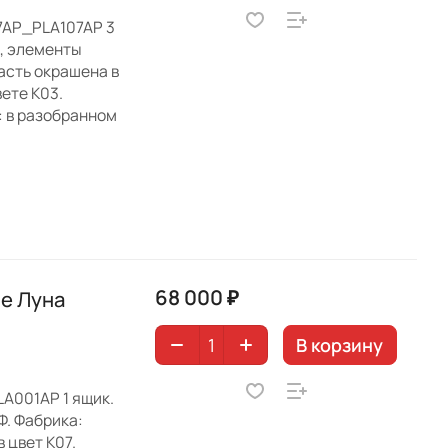
7AP_PLA107AP 3
а, элементы
часть окрашена в
вете K03.
: в разобранном
68 000 ₽
е Луна
В корзину
A001AP 1 ящик.
Ф. Фабрика:
 цвет K07.