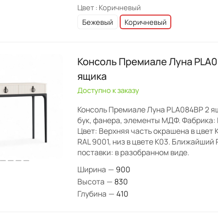
Цвет :
Коричневый
Бежевый
Коричневый
Консоль Премиале Луна PLA0
ящика
Доступно к заказу
Консоль Премиале Луна PLA084BP 2 я
бук, фанера, элементы МДФ. Фабрика: 
Цвет: Верхняя часть окрашена в цвет
RAL 9001, низ в цвете K03. Ближайший
поставки: в разобранном виде.
Ширина
—
900
Высота
—
830
Глубина
—
410