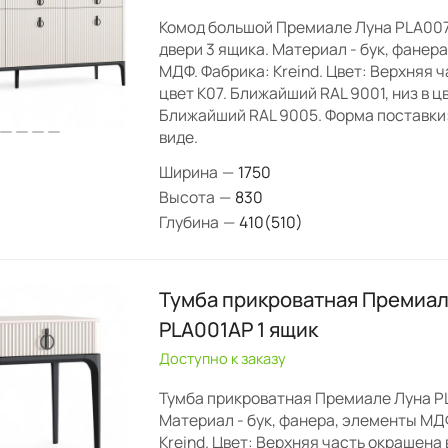
Комод большой Премиале Луна PLA00
двери 3 ящика. Материал - бук, фанер
МДФ. Фабрика: Kreind. Цвет: Верхняя 
цвет K07. Ближайший RAL 9001, низ в ц
Ближайший RAL 9005. Форма поставки
виде.
Ширина
—
1750
Высота
—
830
Глубина
—
410(510)
Тумба прикроватная Премиал
PLA001AP 1 ящик
Доступно к заказу
Тумба прикроватная Премиале Луна PL
Материал - бук, фанера, элементы МД
Kreind. Цвет: Верхняя часть окрашена в