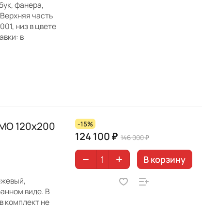
бук, фанера,
 Верхняя часть
01, низ в цвете
авки: в
ИМО 120х200
-15%
124 100 ₽
146 000 ₽
В корзину
ежевый,
анном виде. В
в комплект не