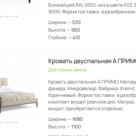
Ближайший RAL 9001, низ в цвете K03.
9005. Форма поставки: в разобранном 
Ширина
—
530
Высота
—
560
Глубина
—
410
Кровать двуспальная А ПРИМ
Доступно к заказу
Кровать двуспальная А ПРИМО. Матери
фанера, Микровелюр. Фабрика: Kreind.
Коричневый. Форма поставки: в разобр
комплект входит реечное дно. Матрас 
входит, приобретается отдельно.
Ширина
—
1680
Высота
—
1100