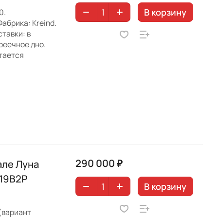
В корзину
0.
абрика: Kreind.
тавки: в
реечное дно.
етается
290 000 ₽
але Луна
019B2P
В корзину
(вариант