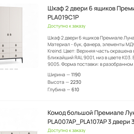
Шкаф 2 двери 6 ящиков Прем
PLA019C1P
Доступно к заказу
Шкаф 2 двери 6 ящиков Премиале Луна
Материал - бук, фанера, элементы МД
Kreind. Цвет: Верхняя часть окрашена в
Ближайший RAL 9001, низ в цвете K03.
9005. Форма поставки: в разобранном 
Ширина
—
1190
Высота
—
2230
Глубина
—
610
Комод большой Премиале Лу
PLA007AP_PLA107AP 3 двери 
Доступно к заказу