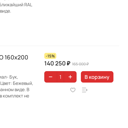
 Ближайший RAL
виде.
О 160х200
-15%
140 250 ₽
165 000 ₽
В корзину
ал- Бук,
 Цвет: Бежевый,
анном виде. В
в комплект не