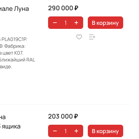
290 000 ₽
иале Луна
В корзину
 PLA019C1P.
Ф. Фабрика:
 цвет K07.
 Ближайший RAL
виде.
203 000 ₽
на
3 ящика
В корзину