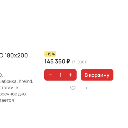
О 180х200
-15%
145 350 ₽
171 000 ₽
В корзину
0.
абрика: Kreind.
тавки: в
реечное дно.
етается