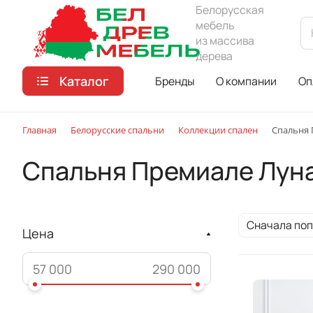
Белорусская
мебель
из массива
дерева
Каталог
Бренды
О компании
Оп
Главная
Белорусские спальни
Коллекции спален
Спальня 
Спальня Премиале Лун
Сначала по
Цена