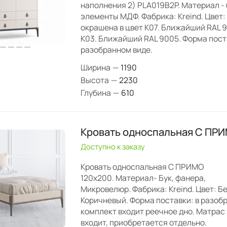
наполнения 2) PLA019B2P. Материал - 
элементы МДФ. Фабрика: Kreind. Цвет:
окрашена в цвет K07. Ближайший RAL 90
K03. Ближайший RAL 9005. Форма пост
разобранном виде.
Ширина
—
1190
Высота
—
2230
Глубина
—
610
Кровать односпальная C ПР
Доступно к заказу
Кровать односпальная C ПРИМО
120х200. Материал- Бук, фанера,
Микровелюр. Фабрика: Kreind. Цвет: Б
Коричневый. Форма поставки: в разобр
комплект входит реечное дно. Матрас 
входит, приобретается отдельно.