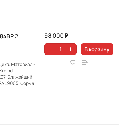
98 000 ₽
84BP 2
В корзину
щика. Материал -
Kreind.
 K07. Ближайший
 RAL 9005. Форма