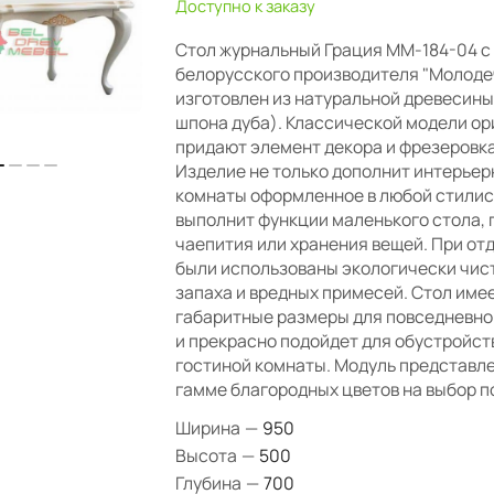
Доступно к заказу
Стол журнальный Грация ММ-184-04 с
белорусского производителя "Молод
изготовлен из натуральной древесины
шпона дуба). Классической модели о
придают элемент декора и фрезеровка
Изделие не только дополнит интерье
комнаты оформленное в любой стилист
выполнит функции маленького стола, 
чаепития или хранения вещей. При от
были использованы экологически чис
запаха и вредных примесей. Стол име
габаритные размеры для повседневно
и прекрасно подойдет для обустройст
гостиной комнаты. Модуль представл
гамме благородных цветов на выбор п
Ширина
—
950
Высота
—
500
Глубина
—
700