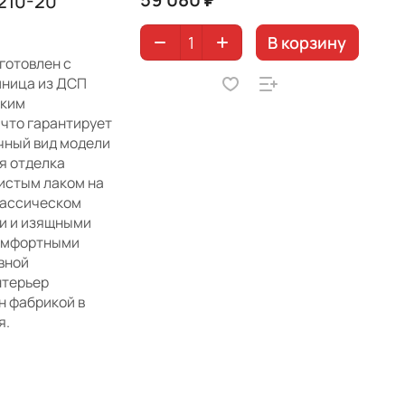
210-20
В корзину
готовлен с
шница из ДСП
ским
 что гарантирует
чный вид модели
я отделка
истым лаком на
лассическом
и и изящными
комфортными
вной
нтерьер
н фабрикой в
я.