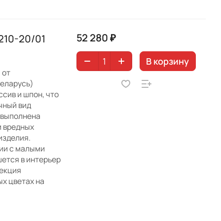
52 280 ₽
210-20/01
В корзину
 от
еларусь)
сив и шпон, что
чный вид
 выполнена
и вредных
изделия.
нии с малыми
ется в интерьер
лекция
х цветах на