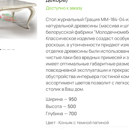
Доступно к заказу
Стол журнальный Грация ММ-184-04 и
натуральной древесины (массива и шп
белорусской фабрики "Молодечномебе
Классическое изделие создаст особу
роскоши, а утонченности придают изя
отделке древесины были использован
чистые лаки без вредных примесей и 
имеет оптимальные габаритные разм
повседневной эксплуатации и прекра
обустройства интерьера гостиной ко
ассортимент цветов позволит с легко
столик в Ваш дом.
Ширина
—
950
Высота
—
500
Глубина
—
700
Цвет :
Коньяк с темной патиной