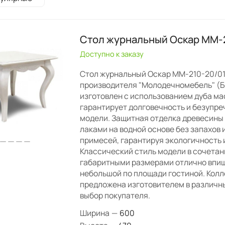
Стол журнальный Оскар ММ-
Доступно к заказу
Стол журнальный Оскар ММ-210-20/01
производителя "Молодечномебель" (Б
изготовлен с использованием дуба мас
гарантирует долговечность и безупре
модели. Защитная отделка древесины
лаками на водной основе без запахов 
примесей, гарантируя экологичность 
Классический стиль модели в сочета
габаритными размерами отлично впиш
небольшой по площади гостиной. Кол
предложена изготовителем в различны
выбор покупателя.
Ширина
—
600