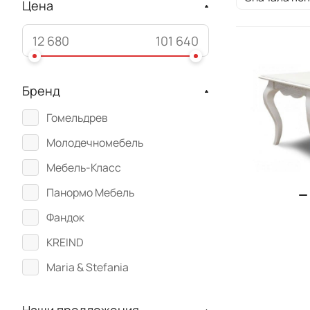
Цена
Бренд
Гомельдрев
Молодечномебель
Мебель-Класс
Панормо Мебель
Фандок
KREIND
Maria & Stefania
Вилейская мебельная
фабрика