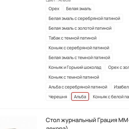
Орех
Белая эмаль
Белая эмаль с серебряной патиной
Белая эмаль с золотой патиной
Табак с темной патиной
Коньяк с серебряной патиной
Белая эмаль с темной патиной
Коньяк и Горький шоколад
Орех с зо
Коньяк с темной патиной
Альба с серебряной патиной
Изабел
Черешня
Альба
Коньяк с белой п
Стол журнальный Грация ММ-
декора)