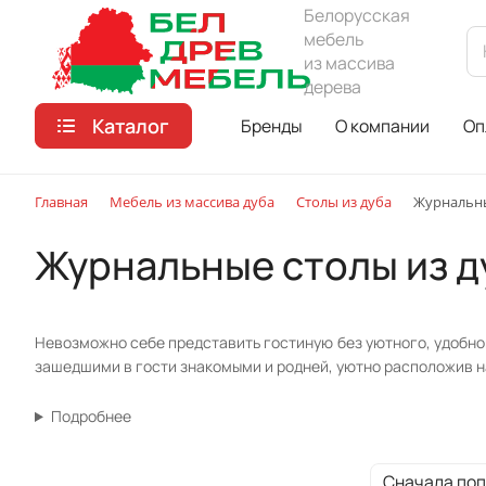
Белорусская
мебель
из массива
дерева
Каталог
Бренды
О компании
Оп
Главная
Мебель из массива дуба
Столы из дуба
Журнальны
Журнальные столы из д
Невозможно себе представить гостиную без уютного, удобног
зашедшими в гости знакомыми и родней, уютно расположив на 
Подробнее
Сначала по