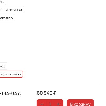
ль
яной патиной
ракелюр
елюр
мной патиной
60 540 ₽
184-04 с
В корзину