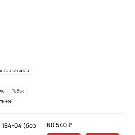
лотой патиной
ла
Табак
атиной
60 540 ₽
184-04 (без