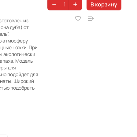
В корзину
зготовлен из
она дуба) от
ль".
ю атмосферу
щные ножки. При
ы экологически
запаха. Модель
еры для
сно подойдет для
мнаты. Широкий
стью подобрать