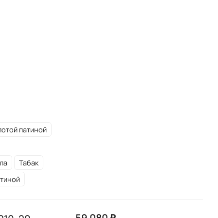
лотой патиной
ла
Табак
атиной
59 080 ₽