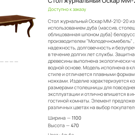
Стол журнальный Оскар ММ-
Доступно к заказу
Стол журнальный Оскар ММ-210-20 из
использованием дуба (массив, столе
облицованная шпоном дуба) белорус
производителем "Молодечномебель" ,
надежность, долговечность и безупре
в течение долгих лет службы. Защитна
древесины выполнена экологически ч
водной основе. Модель исполнена в к
стиле и отличается плавными формам
ножками. Изделие характеризуется 
размерами столешницы для повседне
эксплуатации и отлично впишется в и
гостиной комнаты. Элемент предложе
различных цветах на выбор покупател
Ширина
—
1100
Высота
—
470
Цвет :
Альба