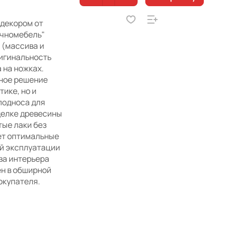
 декором от
ечномебель"
 (массива и
ригинальность
 на ножках.
рное решение
ике, но и
подноса для
делке древесины
тые лаки без
ет оптимальные
й эксплуатации
ва интерьера
ен в обширной
окупателя.