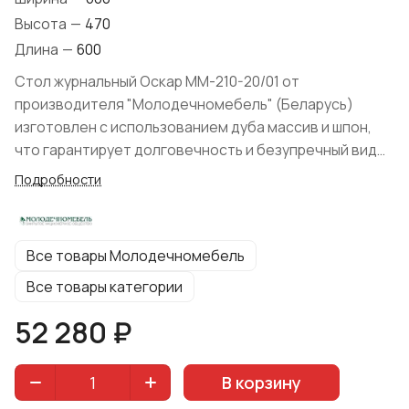
Высота
—
470
Длина
—
600
Стол журнальный Оскар ММ-210-20/01 от
производителя "Молодечномебель" (Беларусь)
изготовлен с использованием дуба массив и шпон,
что гарантирует долговечность и безупречный вид
модели. Защитная отделка древесины выполнена
Подробности
лаками на водной основе без запахов и вредных
примесей, гарантируя экологичность изделия.
Классический стиль модели в сочетании с малыми
Все товары Молодечномебель
габаритными размерами отлично впишется в
интерьер небольшой по площади гостиной.
Все товары категории
Коллекция предложена изготовителем в различных
52 280 ₽
цветах на выбор покупателя.
В корзину