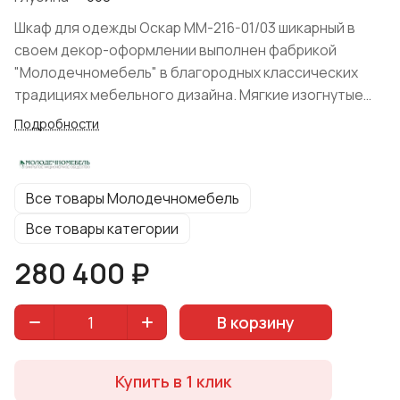
Шкаф для одежды Оскар ММ-216-01/03 шикарный в
своем декор-оформлении выполнен фабрикой
"Молодечномебель" в благородных классических
традициях мебельного дизайна. Мягкие изогнутые
формы и плавные линии конструкции, декорирование
Подробности
изысканной резьбой, украшающей дверцы, фигурными
карнизом и массивным цоколем, а также оснащение
роскошной фурнитурой придают модели особой
Все товары Молодечномебель
утонченности. Модуль изготовлен производителем
из натурального дуба в сочетании со шпоном дуба,
Все товары категории
при отделке которых использовались
280 400 ₽
высококачественные лакокрасочные материалы на
водной основе, что привносит ценности изделию
для почитателей натуральных материалов и
В корзину
экологичности.
Купить в 1 клик