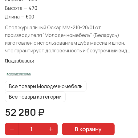
Высота
—
470
Длина
—
600
Стол журнальный Оскар ММ-210-20/01 от
производителя "Молодечномебель" (Беларусь)
изготовлен с использованием дуба массив и шпон,
что гарантирует долговечность и безупречный вид
модели. Защитная отделка древесины выполнена
Подробности
лаками на водной основе без запахов и вредных
примесей, гарантируя экологичность изделия.
Классический стиль модели в сочетании с малыми
Все товары Молодечномебель
габаритными размерами отлично впишется в
интерьер небольшой по площади гостиной.
Все товары категории
Коллекция предложена изготовителем в различных
52 280 ₽
цветах на выбор покупателя.
В корзину