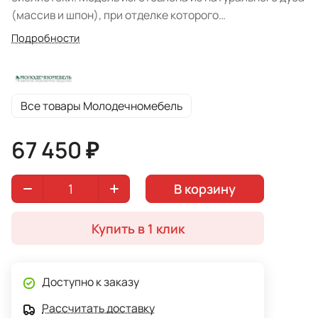
(массив и шпон), при отделке которого
использовались высококачественные экологически
Подробности
чистые лакокрасочные материалы на водной основе.
Все товары Молодечномебель
67 450 ₽
В корзину
Купить в 1 клик
Доступно к заказу
Рассчитать доставку