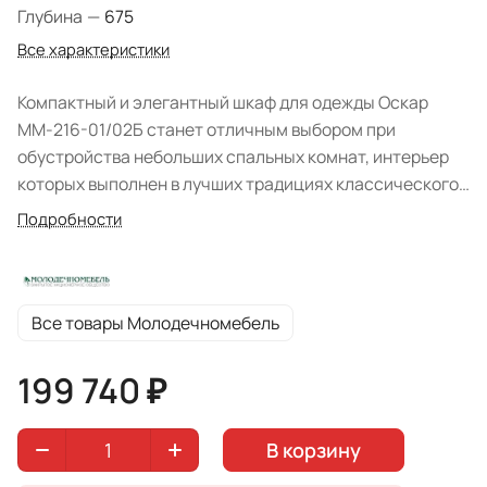
Глубина
—
675
Все характеристики
Компактный и элегантный шкаф для одежды Оскар
ММ-216-01/02Б станет отличным выбором при
обустройства небольших спальных комнат, интерьер
которых выполнен в лучших традициях классического
стиля. Модель изготовлена из массива дуба, при
Подробности
отделке которого применялись высококачественные
лакокрасочные материалы на водной основе, что будет
оценено сторонниками натуральных материалов и
экологичности. Шкаф отличается, что характерно для
Все товары Молодечномебель
классического мебельного дизайна, мягкими формами
и линиями, благородством декоративной
199 740 ₽
составляющей: фигурные профиль карниз и изящный
резной цоколь, оснащение роскошной эксклюзивной
В корзину
фурнитурой. Система хранения проста и удобно
организована для повседневной эксплуатации,