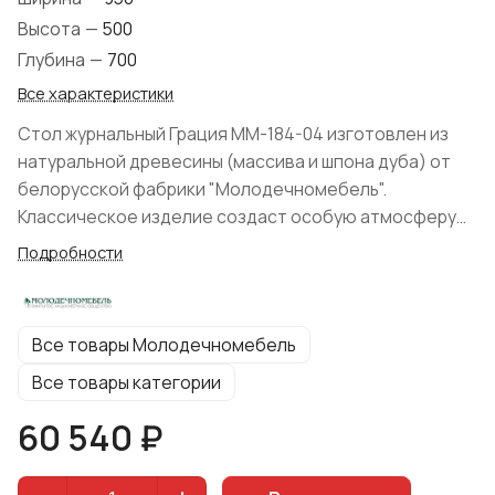
Высота
—
500
Глубина
—
700
Все характеристики
Стол журнальный Грация ММ-184-04 изготовлен из
натуральной древесины (массива и шпона дуба) от
белорусской фабрики "Молодечномебель".
Классическое изделие создаст особую атмосферу
роскоши, а утонченности придают изящные ножки.
Подробности
При отделке древесины были использованы
экологически чистые лаки без вредных примесей и
запаха. Модель имеет оптимальные габаритные
Все товары Молодечномебель
размеры для повседневной эксплуатации и
прекрасно подойдет для обустройства интерьера
Все товары категории
гостиной комнаты. Широкий ассортимент цветов
60 540 ₽
позволит с легкостью подобрать столик в Ваш дом.