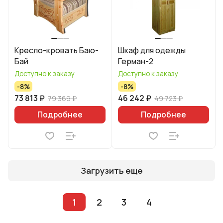
Кресло-кровать Баю-
Шкаф для одежды
Бай
Герман-2
Доступно к заказу
Доступно к заказу
-8%
-8%
73 813 ₽
46 242 ₽
79 369 ₽
49 723 ₽
Подробнее
Подробнее
Загрузить еще
1
2
3
4