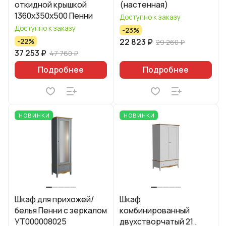
откидной крышкой
(настенная)
1360х350х500 Пенни
Доступно к заказу
Доступно к заказу
-23%
22 823 ₽
-22%
29 260 ₽
37 253 ₽
47 760 ₽
Подробнее
Подробнее
НОВИНКИ
НОВИНКИ
Шкаф для прихожей/
Шкаф
белья Пенни с зеркалом
комбинированный
УТ000008025
двухстворчатый 21