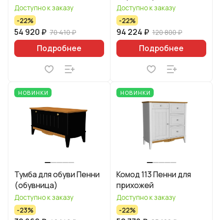
Пенни УТ000006126
Доступно к заказу
Доступно к заказу
-22%
-22%
54 920 ₽
94 224 ₽
70 410 ₽
120 800 ₽
Подробнее
Подробнее
НОВИНКИ
НОВИНКИ
Тумба для обуви Пенни
Комод 113 Пенни для
(обувница)
прихожей
Доступно к заказу
Доступно к заказу
-23%
-22%