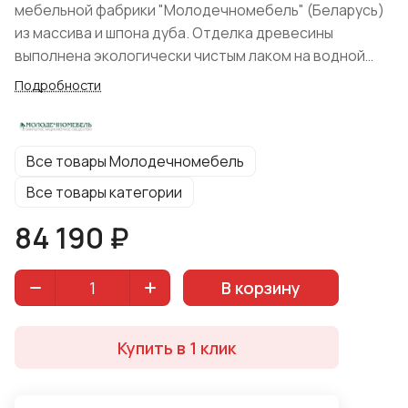
мебельной фабрики "Молодечномебель" (Беларусь)
из массива и шпона дуба. Отделка древесины
выполнена экологически чистым лаком на водной
основе без запаха и вредных примесей. Резные ножки
Подробности
и простота форм являются характерной чертой
данного модуля. Благородство и широкое
разнообразие цветов придают столу
Все товары Молодечномебель
универсальность. Изделие подойдет для просторной
гостиной, обеденной зоны.
Все товары категории
84 190 ₽
В корзину
Купить в 1 клик