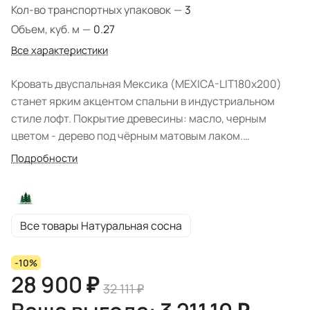
Кол-во транспортных упаковок
—
3
Объем, куб. м
—
0.27
Все характеристики
Кровать двуспальная Мексика (MEXICA-LIT180х200)
станет ярким акцентом спальни в индустриальном
стиле лофт. Покрытие древесины: масло, черным
цветом - дерево под чёрным матовым лаком.
Экологичные материалы и натуральный оттенок
Подробности
выгодно обыгрывает пространство помещения. Цвет
коллекции: "Искусственное старение/чёрный матовый
лак". Кровать поставляется в разобранном виде.
Коллекция располагает прикроватными тумбами, что
Все товары Натуральная сосна
позволит собрать гармоничный спальный
уголок. Подматрасный настил в комплекте. От пола до
-10%
царги 21 см, 18 см высота царги, высота изножья 40 см,
28 900 ₽
32 111 ₽
высота изголовья 77 см. Матрас не входит в комплект
поставки, а приобретается отдельно. Размер