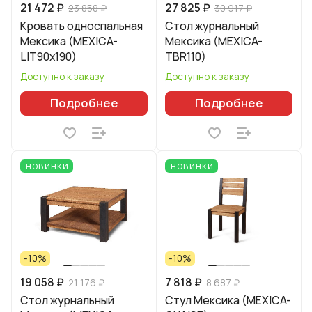
21 472 ₽
27 825 ₽
23 858 ₽
30 917 ₽
Кровать односпальная
Стол журнальный
Мексика (MEXICA-
Мексика (MEXICA-
LIT90х190)
TBR110)
Доступно к заказу
Доступно к заказу
Подробнее
Подробнее
НОВИНКИ
НОВИНКИ
-10%
-10%
19 058 ₽
7 818 ₽
21 176 ₽
8 687 ₽
Стол журнальный
Стул Мексика (MEXICA-