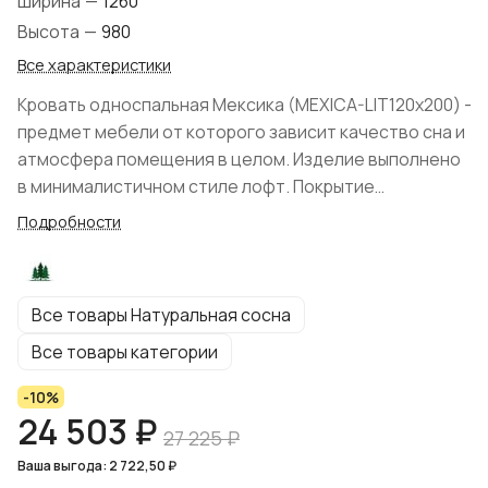
Ширина
—
1260
Высота
—
980
Все характеристики
Кровать односпальная Мексика (MEXICA-LIT120х200) -
предмет мебели от которого зависит качество сна и
атмосфера помещения в целом. Изделие выполнено
в минималистичном стиле лофт. Покрытие
древесины: масло, черным цветом - дерево под
Подробности
чёрным матовым лаком. Экологичные материалы и
натуральный оттенок выгодно обыгрывает
пространство помещения. Цвет коллекции:
Все товары Натуральная сосна
"Искусственное старение/чёрный матовый лак".
Кровать поставляется в разобранном виде.
Все товары категории
Коллекция располагает прикроватными тумбами, что
-10%
позволит собрать гармоничный спальный
24 503 ₽
уголок. Подматрасный настил в комплекте. От пола
27 225 ₽
до царги 21 см, 18 см высота царги, высота изножья 40
Ваша выгода: 2 722,50 ₽
см, высота изголовья 77 см. Матрас не входит в