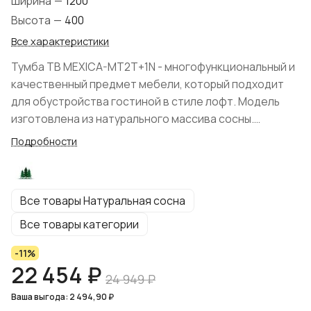
Ширина
—
1200
Высота
—
400
Все характеристики
Тумба ТВ MEXICA-MT2T+1N - многофункциональный и
качественный предмет мебели, который подходит
для обустройства гостиной в стиле лофт. Модель
изготовлена из натурального массива сосны.
Покрытие древесины: масло, черным цветом -
Подробности
дерево под чёрным матовым лаком. Экологичные
материалы и натуральный оттенок выгодно
обыгрывает пространство помещения. Цвет
Все товары Натуральная сосна
коллекции: "Искусственное старение/чёрный
матовый лак". Тумба под ТВ поставляется в
Все товары категории
собранном виде. Конструкция состоит из двух
-11%
выдвижных ящиков и открытой ниши. Все ящики на
22 454 ₽
шариковых направляющих. В комплекте ручки
24 949 ₽
"Ракушки".
Ваша выгода: 2 494,90 ₽