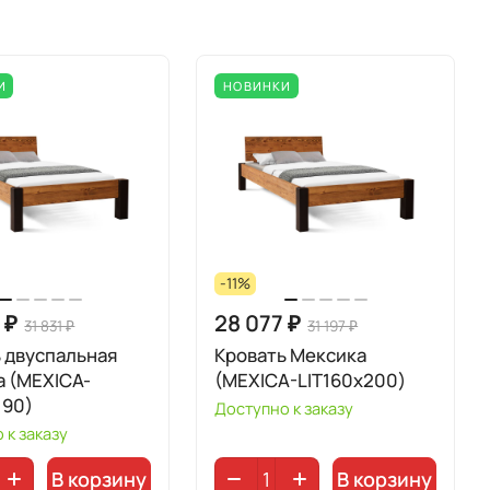
И
НОВИНКИ
-11%
 ₽
28 077 ₽
31 831 ₽
31 197 ₽
 двуспальная
Кровать Мексика
а (MEXICA-
(MEXICA-LIT160х200)
190)
Доступно к заказу
 к заказу
В корзину
В корзину