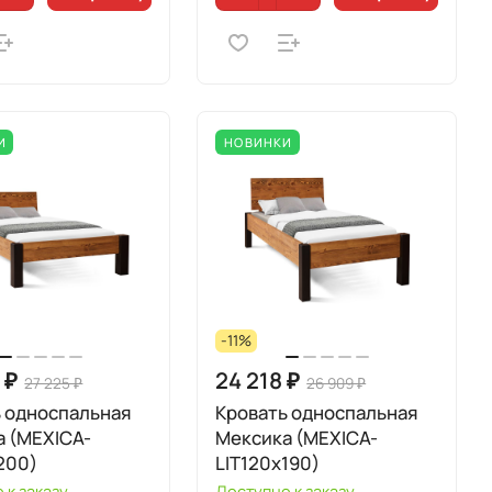
И
НОВИНКИ
-11%
 ₽
24 218 ₽
27 225 ₽
26 909 ₽
 односпальная
Кровать односпальная
а (MEXICA-
Мексика (MEXICA-
200)
LIT120х190)
 к заказу
Доступно к заказу