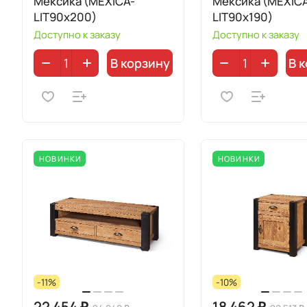
Мексика (MEXICA-
Мексика (MEXIC
LIT90х200)
LIT90х190)
Доступно к заказу
Доступно к заказу
В корзину
В 
НОВИНКИ
НОВИНКИ
-11%
-10%
22 454 ₽
18 462 ₽