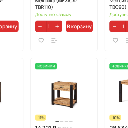
A-
Мексика (MEXICA-
Мексик
TBR110)
TBC90)
Доступно к заказу
Доступно
корзину
В корзину
НОВИНКИ
НОВИНК
-11%
-10%
14 721 ₽
28 634