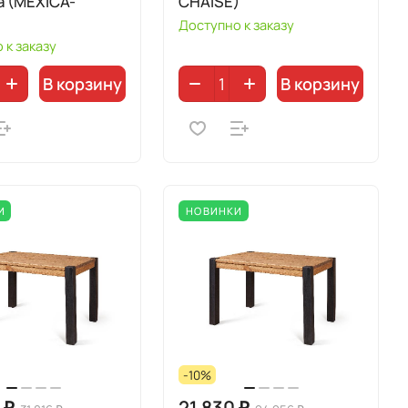
а (MEXICA-
CHAISE)
Доступно к заказу
 к заказу
В корзину
В корзину
И
НОВИНКИ
-10%
 ₽
21 830 ₽