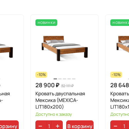
НОВИНКИ
НОВИНК
-10%
-10%
28 900 ₽
28 648
₽
32 111 ₽
ьная
Кровать двуспальная
Кровать
A-
Мексика (MEXICA-
Мексик
LIT180х200)
LIT180х
Доступно к заказу
Доступно
корзину
В корзину