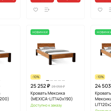
НОВИНКИ
НОВИНК
-10%
-10%
25 252 ₽
24 503
₽
28 058 ₽
а
Кровать Мексика
Кровать
200)
(MEXICA-LIT140х190)
Мексик
LIT120х
Доступно к заказу
Доступно