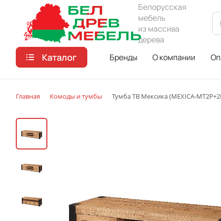
Белорусская
мебель
из массива
дерева
Каталог
Бренды
О компании
Оп
Главная
Комоды и тумбы
Тумба ТВ Мексика (MEXICA-MT2P+2