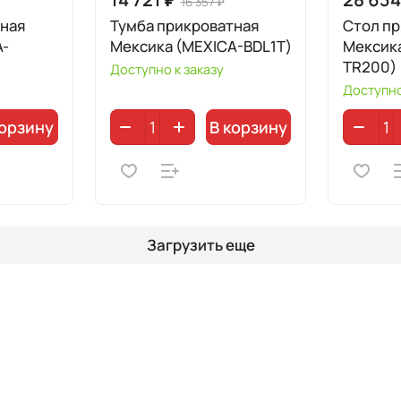
16 357 ₽
тная
Тумба прикроватная
Стол п
A-
Мексика (MEXICA-BDL1T)
Мексик
TR200)
Доступно к заказу
Доступно
корзину
В корзину
Загрузить еще