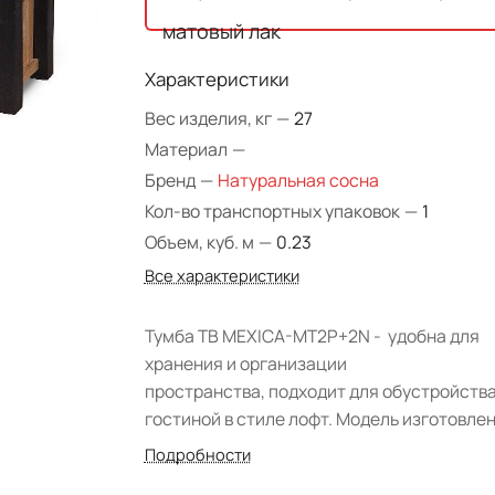
матовый лак
Характеристики
Вес изделия, кг
—
27
Материал
—
Бренд
—
Натуральная сосна
Кол-во транспортных упаковок
—
1
Объем, куб. м
—
0.23
Все характеристики
Тумба ТВ MEXICA-MT2P+2N - удобна для
хранения и организации
пространства, подходит для обустройств
гостиной в стиле лофт. Модель изготовлен
натурального массива сосны. Покрытие
Подробности
древесины: масло, черным цветом - дере