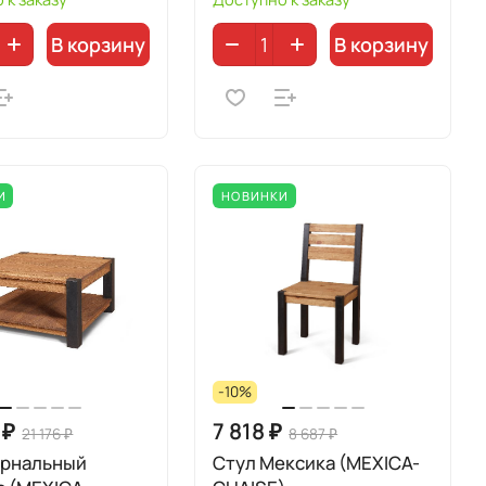
В корзину
В корзину
И
НОВИНКИ
-10%
 ₽
7 818 ₽
21 176 ₽
8 687 ₽
урнальный
Стул Мексика (MEXICA-