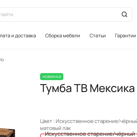
лата и доставка
Сборка мебели
Статьи
Гарантии
N)
НОВИНКИ
Тумба ТВ Мексик
Цвет :
Искусственное старение/чёрны
матовый лак
Искусственное старение/чёрный