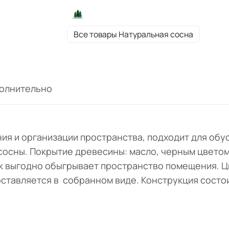
под чёрным матовым лаком. Экологичные
материалы и натуральный оттенок выгодн
обыгрывает пространство помещения. Цв
Все товары Натуральная сосна
коллекции: "Искусственное старение/чё
матовый лак". Тумба под ТВ поставляется 
собранном виде. Конструкция состоит из 
дверей и открытой ниши в центре.В компл
олнительно
ручки "Ракушки".
я и организации пространства, подходит для обус
сосны. Покрытие древесины: масло, черным цветом
к выгодно обыгрывает пространство помещения. Ц
оставляется в собранном виде. Конструкция состои