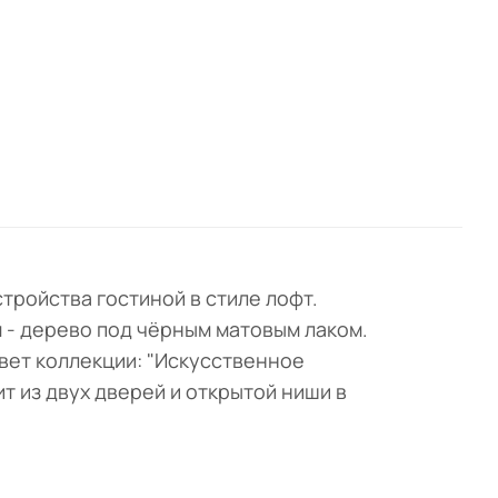
о
ет
рный
в
двух
екте
тройства гостиной в стиле лофт.
 - дерево под чёрным матовым лаком.
вет коллекции: "Искусственное
т из двух дверей и открытой ниши в