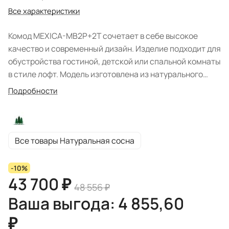
Все характеристики
Комод MEXICA-MB2P+2T сочетает в себе высокое
качество и современный дизайн. Изделие подходит для
обустройства гостиной, детской или спальной комнаты
в стиле лофт. Модель изготовлена из натурального
массива сосны. Покрытие древесины: масло, черным
Подробности
цветом - дерево под чёрным матовым лаком.
Экологичные материалы и натуральный оттенок
выгодно обыгрывает пространство помещения.
Система хранения комода представлена двумя
Все товары Натуральная сосна
выдвижными ящиками, двумя дверцами за каждой из
которых расположена полка. Все ящики на шариковых
-10%
направляющих. В комплекте ручки "Ракушки". Задние
43 700 ₽
48 556 ₽
стенки и донышки ящичков - наборная вагонка, сосна.
Ваша выгода: 4 855,60
Цвет коллекции: "Искусственное старение/чёрный
матовый лак". Комод поставляется в собранном виде.
₽