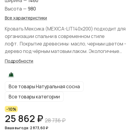
Ширина
—
1460
Высота
—
980
Все характеристики
Кровать Мексика (MEXICA-LIT140х200) подходит для
организации спальни в современном стиле
лофт. Покрытие древесины: масло, черным цветом -
дерево под чёрным матовым лаком. Экологичные
материалы и натуральный оттенок выгодно
Подробности
обыгрывает пространство помещения. Цвет
коллекции: "Искусственное старение/чёрный
матовый лак". Кровать поставляется в разобранном
Все товары Натуральная сосна
виде. Коллекция располагает прикроватными
тумбами, что позволит собрать гармоничный
Все товары категории
спальный уголок. Подматрасный настил в комплекте.
-10%
От пола до царги 21 см, 18 см высота царги, высота
25 862 ₽
изножья 40 см, высота изголовья 77 см. Матрас не
28 736 ₽
входит в комплект поставки, а приобретается
Ваша выгода: 2 873,60 ₽
отдельно. Размер спального места 140Х200 см.