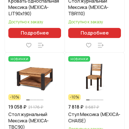
Кровать односпальная
Стол журнальный
Мексика (MEXICA-
Мексика (MEXICA-
LIT90х190)
TBR110)
Доступно к заказу
Доступно к заказу
Подробнее
Подробнее
НОВИНКИ
НОВИНКИ
-10%
-10%
19 058 ₽
7 818 ₽
21 176 ₽
8 687 ₽
Стол журнальный
Стул Мексика (MEXICA-
Мексика (MEXICA-
CHAISE)
TBC90)
Доступно к заказу