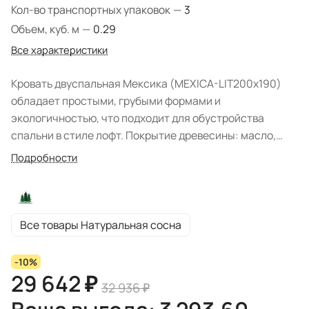
Кол-во транспортных упаковок
—
3
Объем, куб. м
—
0.29
Все характеристики
Кровать двуспальная Мексика (MEXICA-LIT200х190)
обладает простыми, грубыми формами и
экологичностью, что подходит для обустройства
спальни в стиле лофт. Покрытие древесины: масло,
черным цветом - дерево под чёрным матовым лаком.
Подробности
Экологичные материалы и натуральный оттенок
выгодно обыгрывает пространство помещения. Цвет
коллекции: "Искусственное старение/чёрный матовый
лак". Кровать поставляется в разобранном виде.
Все товары Натуральная сосна
Коллекция располагает прикроватными тумбами, что
позволит собрать гармоничный спальный
-10%
уголок. Подматрасный настил в комплекте. От пола до
29 642 ₽
32 936 ₽
царги 21 см, 18 см высота царги, высота изножья 40 см,
высота изголовья 77 см. Матрас не входит в комплект