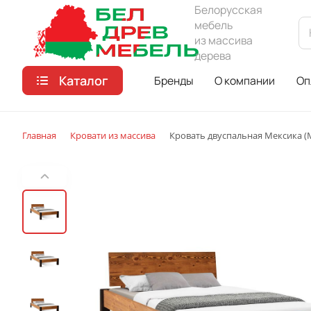
Белорусская
мебель
из массива
дерева
Каталог
Бренды
О компании
Оп
Главная
Кровати из массива
Кровать двуспальная Мексика (