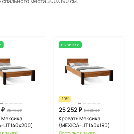
р спального места 200Х190 см.
И
НОВИНКИ
-10%
 ₽
25 252 ₽
28 736 ₽
28 058 ₽
ь Мексика
Кровать Мексика
-LIT140х200)
(MEXICA-LIT140х190)
 к заказу
Доступно к заказу