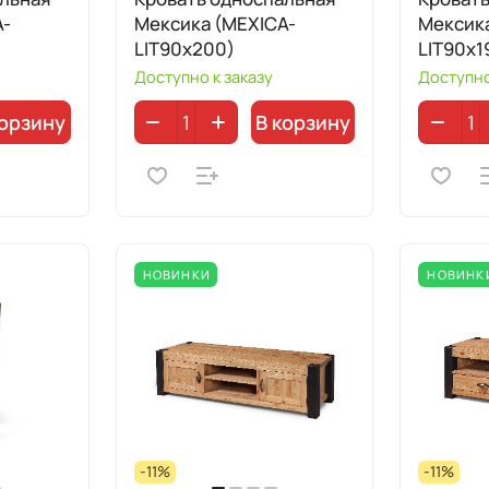
A-
Мексика (MEXICA-
Мексик
LIT90х200)
LIT90х1
Доступно к заказу
Доступно
корзину
В корзину
НОВИНКИ
НОВИНК
-11%
-11%