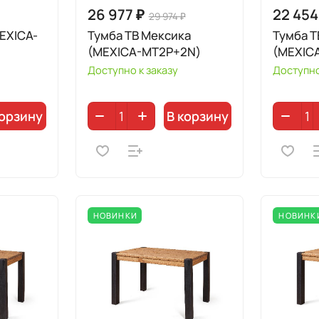
26 977 ₽
22 454
29 974 ₽
EXICA-
Тумба ТВ Мексика
Тумба Т
(MEXICA-MT2P+2N)
(MEXIC
Доступно к заказу
Доступно
корзину
В корзину
НОВИНКИ
НОВИНК