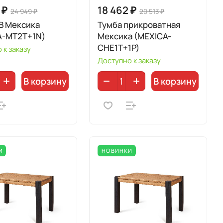
 ₽
18 462 ₽
24 949 ₽
20 513 ₽
В Мексика
Тумба прикроватная
A-MT2T+1N)
Мексика (MEXICA-
CHE1T+1P)
 к заказу
Доступно к заказу
В корзину
В корзину
И
НОВИНКИ