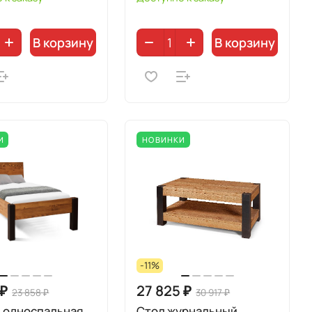
В корзину
В корзину
И
НОВИНКИ
-11%
 ₽
27 825 ₽
23 858 ₽
30 917 ₽
 односпальная
Стол журнальный