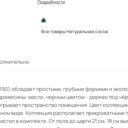
Подробности
под чёрным матовым лаком. Экологичные
материалы и натуральный оттенок выгодн
обыгрывает пространство помещения. Цв
коллекции: "Искусственное старение/чё
Все товары Натуральная сосна
матовый лак". Кровать поставляется в
разобранном виде. Коллекция располагае
прикроватными тумбами, что позволит
собрать гармоничный спальный
олнительно
уголок. Подматрасный настил в комплекте
пола до царги 21 см, 18 см высота царги,
высота изножья 40 см, высота изголовья 7
см. Матрас не входит в комплект поставки,
190) обладает простыми, грубыми формами и эколо
приобретается отдельно. Размер спально
 древесины: масло, черным цветом - дерево под ч
места 200Х190 см.
ыгрывает пространство помещения. Цвет коллекци
нном виде. Коллекция располагает прикроватными 
тил в комплекте. От пола до царги 21 см, 18 см вы