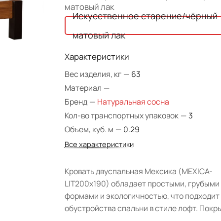
матовый лак
Искусственное старение/чёрный
матовый лак
Характеристики
Вес изделия, кг
—
63
Материал
—
Бренд
—
Натуральная сосна
Кол-во транспортных упаковок
—
3
Объем, куб. м
—
0.29
Все характеристики
Кровать двуспальная Мексика (MEXICA-
LIT200х190) обладает простыми, грубыми
формами и экологичностью, что подходит
обустройства спальни в стиле лофт. Покр
древесины: масло, черным цветом - дере