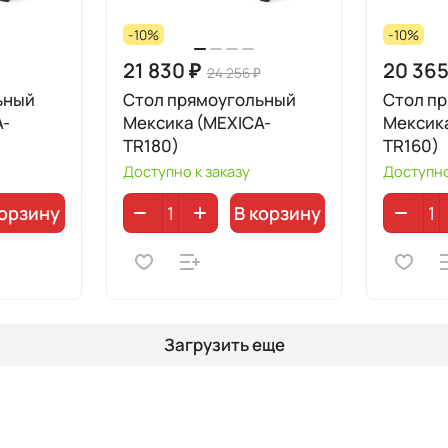
-10%
-10%
21 830 ₽
20 365
24 256 ₽
ьный
Стол прямоугольный
Стол п
A-
Мексика (MEXICA-
Мексик
TR180)
TR160)
Доступно к заказу
Доступно
корзину
В корзину
Загрузить еще