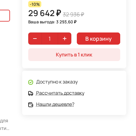
-10%
29 642 ₽
32 936 ₽
Ваша выгода: 3 293,60 ₽
В корзину
Купить в 1 клик
Доступно к заказу
Рассчитать доставку
Нашли дешевле?
 для
ытие
во