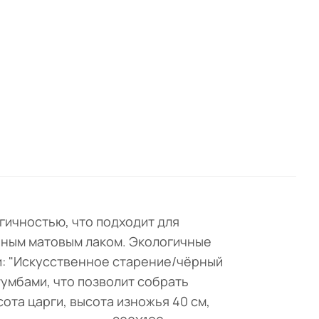
о
ет
рный
т
. От
7
 а
гичностью, что подходит для
го
ёрным матовым лаком. Экологичные
и: "Искусственное старение/чёрный
тумбами, что позволит собрать
сота царги, высота изножья 40 см,