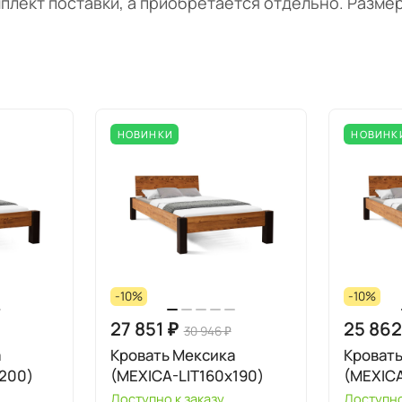
мплект поставки, а приобретается отдельно. Разме
НОВИНКИ
НОВИНК
-10%
-10%
27 851 ₽
25 862
30 946 ₽
а
Кровать Мексика
Кроват
200)
(MEXICA-LIT160х190)
(MEXICA
Доступно к заказу
Доступно