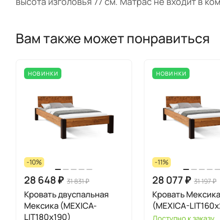
высота изголовья 77 см. Матрас не входит в ко
Вам также может понравиться
НОВИНКИ
НОВИНКИ
-10%
-11%
28 648 ₽
28 077 ₽
31 831 ₽
31 197 ₽
Кровать двуспальная
Кровать Мексик
Мексика (MEXICA-
(MEXICA-LIT160х
LIT180х190)
Доступно к заказу