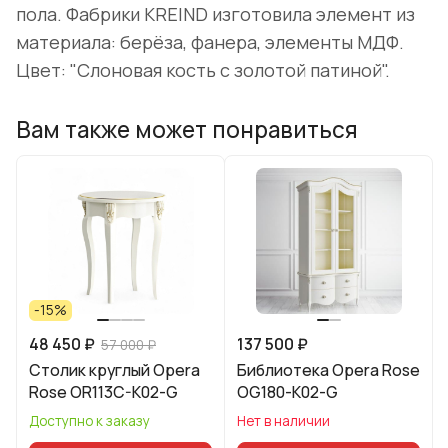
пола. Фабрики KREIND изготовила элемент из
материала: берёза, фанера, элементы МДФ.
Цвет: "Слоновая кость с золотой патиной".
Вам также может понравиться
-15%
48 450 ₽
137 500 ₽
57 000 ₽
Столик круглый Opera
Библиотека Opera Rose
Rose OR113C-K02-G
OG180-K02-G
Доступно к заказу
Нет в наличии