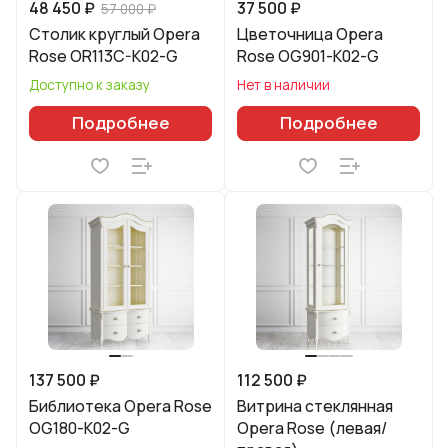
48 450 ₽
37 500 ₽
57 000 ₽
Столик круглый Opera
Цветочница Opera
Rose OR113C-K02-G
Rose OG901-K02-G
Доступно к заказу
Нет в наличии
Подробнее
Подробнее
137 500 ₽
112 500 ₽
Библиотека Opera Rose
Витрина стеклянная
OG180-K02-G
Opera Rose (левая/