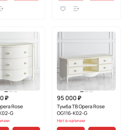
0 ₽
95 000 ₽
pera Rose
Тумба ТВ Opera Rose
K02-G
OG116-K02-G
личии
Нет в наличии