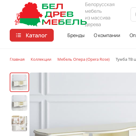
Белорусская
мебель
из массива
дерева
Каталог
Бренды
О компании
Оп
Главная
Коллекции
Мебель Опера (Opera Rose)
Тумба ТВ 