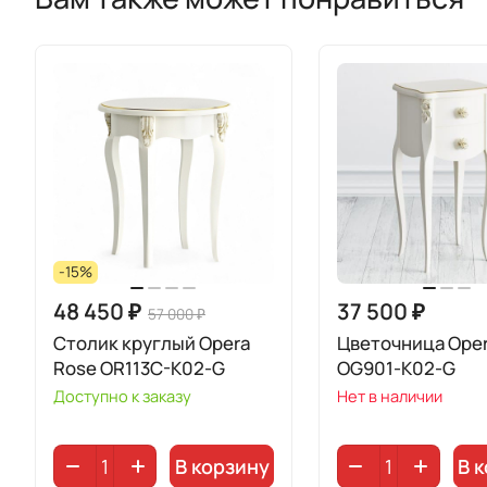
-15%
48 450 ₽
37 500 ₽
57 000 ₽
Столик круглый Opera
Цветочница Oper
Rose OR113C-K02-G
OG901-K02-G
Доступно к заказу
Нет в наличии
В корзину
В 