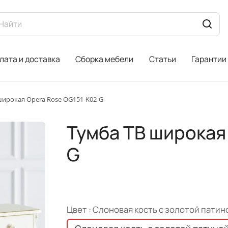
лата и доставка
Сборка мебели
Статьи
Гарантии
широкая Opera Rose OG151-K02-G
Тумба ТВ широкая
G
Цвет :
Слоновая кость с золотой патин