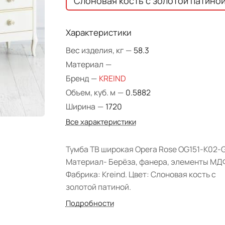
Слоновая кость с золотой патино
Характеристики
Вес изделия, кг
—
58.3
Материал
—
Бренд
—
KREIND
Объем, куб. м
—
0.5882
Ширина
—
1720
Все характеристики
Тумба ТВ широкая Opera Rose OG151-K02-G
Материал- Берёза, фанера, элементы МД
Фабрика: Kreind. Цвет: Слоновая кость с
золотой патиной.
Подробности