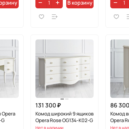
корзину
В корзину
131 300 ₽
86 300
 Opera
Комод широкий 9 ящиков
Комод в
-G
Opera Rose OG134-K02-G
Opera R
Нет в наличии
Нет в на