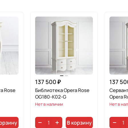
137 500 ₽
137 50
a Rose
Библиотека Opera Rose
Серван
OG180-K02-G
Opera R
Нет в наличии
Нет в на
корзину
В корзину