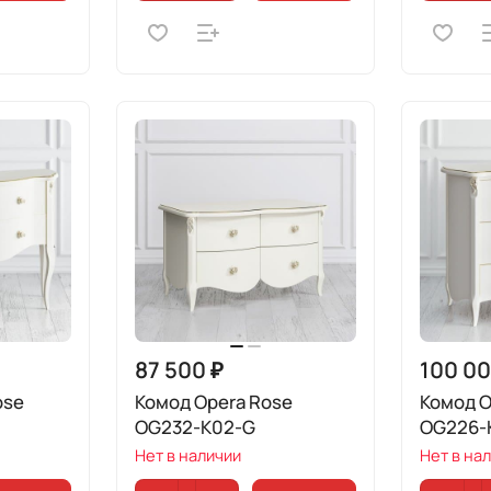
87 500 ₽
100 00
ose
Комод Opera Rose
Комод O
OG232-K02-G
OG226-
Нет в наличии
Нет в на