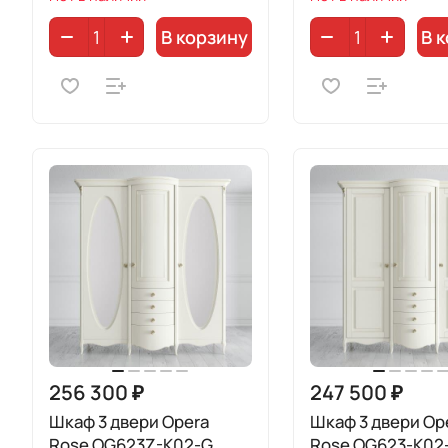
В корзину
В 
256 300 ₽
247 500 ₽
Шкаф 3 двери Opera
Шкаф 3 двери Op
Rose OG623Z-K02-G
Rose OG623-K02