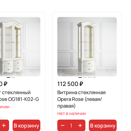
0 ₽
112 500 ₽
т стеклянный
Витрина стеклянная
ose OG181-K02-G
Opera Rose (левая/
правая)
личии
Нет в наличии
В корзину
В корзину