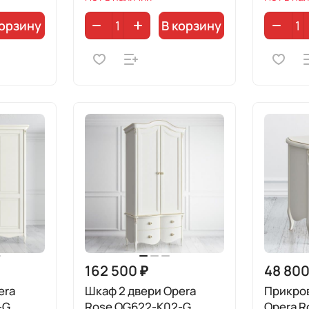
корзину
В корзину
162 500 ₽
48 800
era
Шкаф 2 двери Opera
Прикро
-G
Rose OG622-K02-G
Opera R