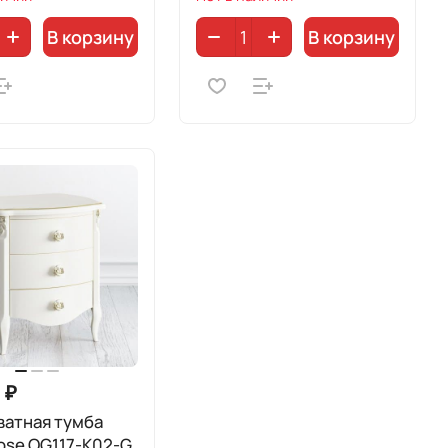
В корзину
В корзину
 ₽
ватная тумба
ose OG117-K02-G