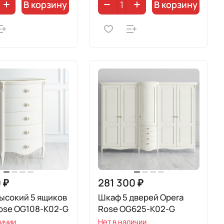
В корзину
В корзину
 ₽
281 300 ₽
ысокий 5 ящиков
Шкаф 5 дверей Opera
ose OG108-K02-G
Rose OG625-K02-G
личии
Нет в наличии