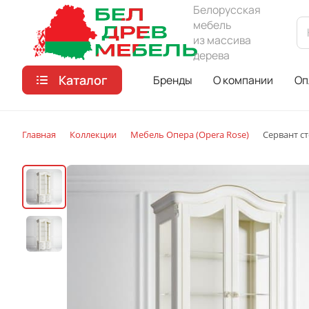
Белорусская
мебель
из массива
дерева
Каталог
Бренды
О компании
Оп
Главная
Коллекции
Мебель Опера (Opera Rose)
Сервант с