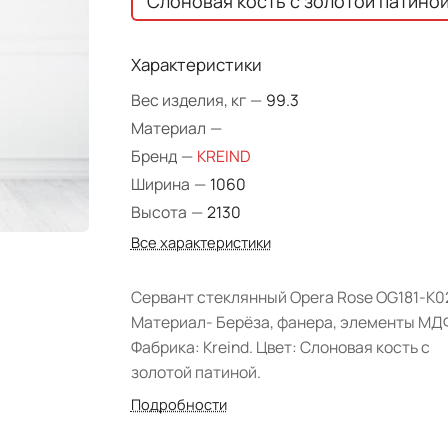
Слоновая кость с золотой патино
Характеристики
Вес изделия, кг
—
99.3
Материал
—
Бренд
—
KREIND
Ширина
—
1060
Высота
—
2130
Все характеристики
Сервант стеклянный Opera Rose OG181-K0
Материал- Берёза, фанера, элементы МД
Фабрика: Kreind. Цвет: Слоновая кость с
золотой патиной.
Подробности