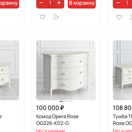
корзину
В корзину
100 000 ₽
108 80
e
Комод Opera Rose
Тумба Т
OG226-K02-G
Rose O
Нет в наличии
Нет в на