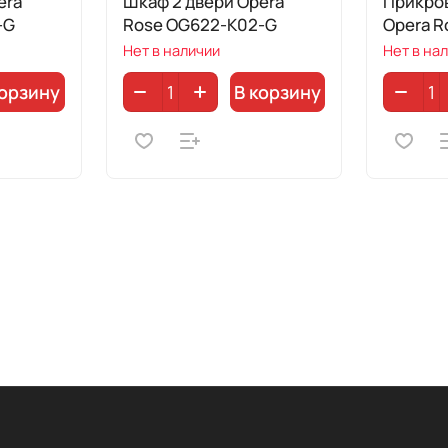
era
Шкаф 2 двери Opera
Прикро
-G
Rose OG622-K02-G
Opera R
Нет в наличии
Нет в на
корзину
В корзину