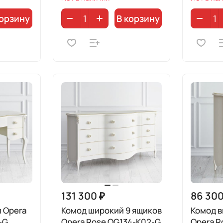
корзину
В корзину
131 300 ₽
86 300
 Opera
Комод широкий 9 ящиков
Комод в
-G
Opera Rose OG134-K02-G
Opera R