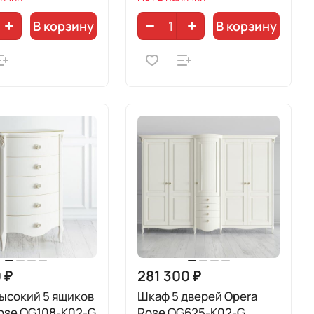
В корзину
В корзину
 ₽
281 300 ₽
ысокий 5 ящиков
Шкаф 5 дверей Opera
ose OG108-K02-G
Rose OG625-K02-G