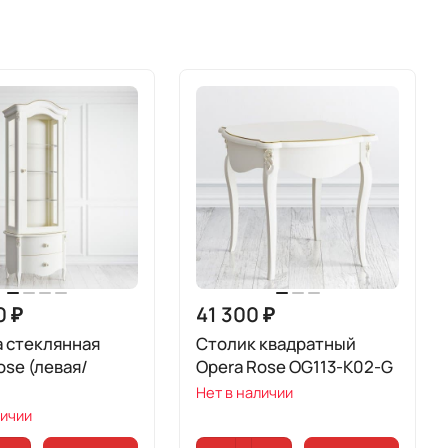
0 ₽
41 300 ₽
 стеклянная
Столик квадратный
ose (левая/
Opera Rose OG113-K02-G
Нет в наличии
личии