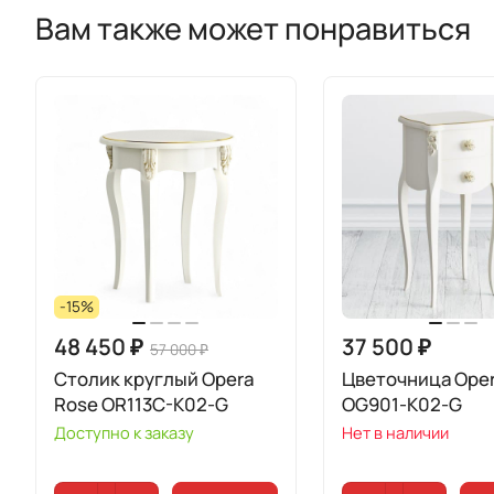
Вам также может понравиться
-15%
48 450 ₽
37 500 ₽
57 000 ₽
Столик круглый Opera
Цветочница Oper
Rose OR113C-K02-G
OG901-K02-G
Доступно к заказу
Нет в наличии