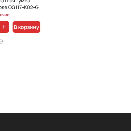
ватная тумба
ose OG117-K02-G
личии
В корзину