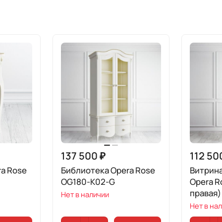
137 500 ₽
112 50
a Rose
Библиотека Opera Rose
Витрина
OG180-K02-G
Opera R
правая)
Нет в наличии
Нет в на