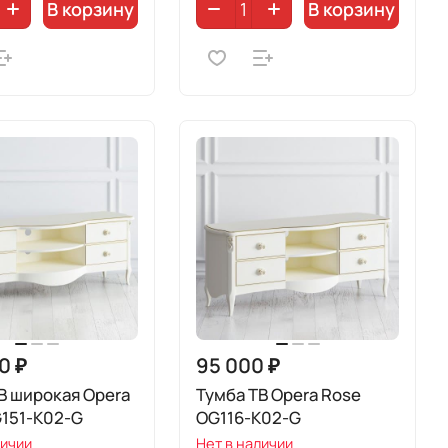
В корзину
В корзину
0 ₽
95 000 ₽
В широкая Opera
Тумба ТВ Opera Rose
G151-K02-G
OG116-K02-G
личии
Нет в наличии