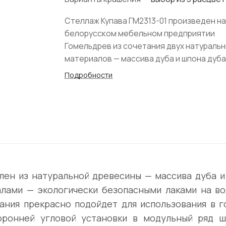
Стеллаж Купава ГМ2313-01 произведен н
белорусском мебельном предприятии
Гомельдрев из сочетания двух натураль
материалов — массива дуба и шпона дуба
Варианты крашения в трех вариантах.
Подробности
лен из натуральной древесины — массива дуба 
лами — экологически безопасными лаками на во
ания прекрасно подойдет для использования в г
оронней угловой установки в модульный ряд 