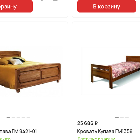
орзину
В корзину
25 686 ₽
пава ГМ 8421-01
Кровать Купава ГМ1358
заказу
Доступно к заказу