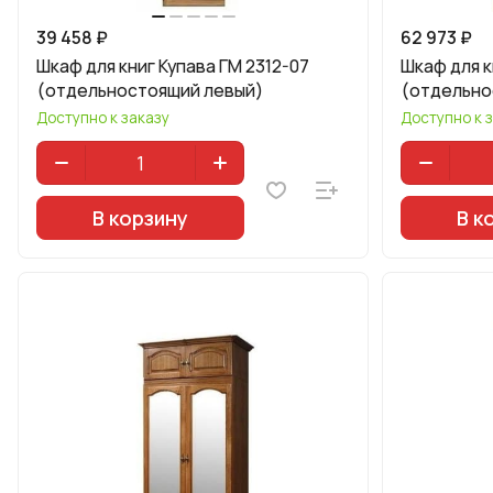
39 458 ₽
62 973 ₽
Шкаф для книг Купава ГМ 2312-07
Шкаф для к
(отдельностоящий левый)
(отдельно
Доступно к заказу
Доступно к 
В корзину
В к