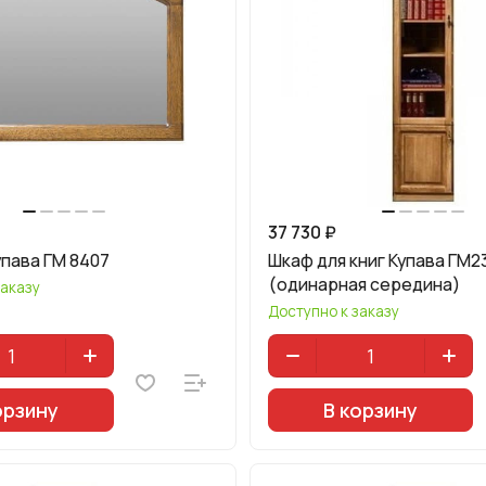
37 730 ₽
упава ГМ 8407
Шкаф для книг Купава ГМ2
(одинарная середина)
заказу
Доступно к заказу
орзину
В корзину