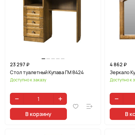
23 297 ₽
4 862 ₽
Стол туалетный Купава ГМ 8424
Зеркало К
Доступно к заказу
Доступно к 
В корзину
В к