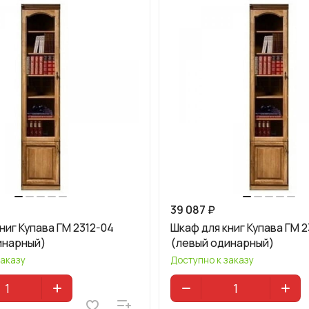
39 087 ₽
ниг Купава ГМ 2312-04
Шкаф для книг Купава ГМ 2
инарный)
(левый одинарный)
заказу
Доступно к заказу