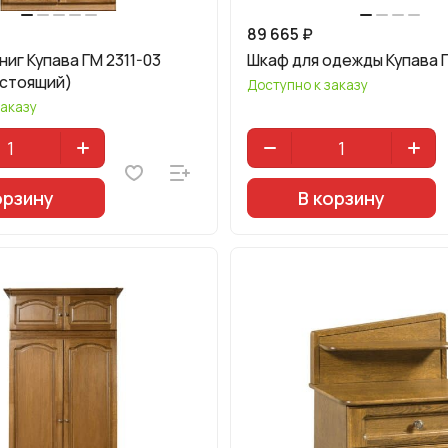
89 665 ₽
ниг Купава ГМ 2311-03
Шкаф для одежды Купава 
стоящий)
Доступно к заказу
заказу
орзину
В корзину