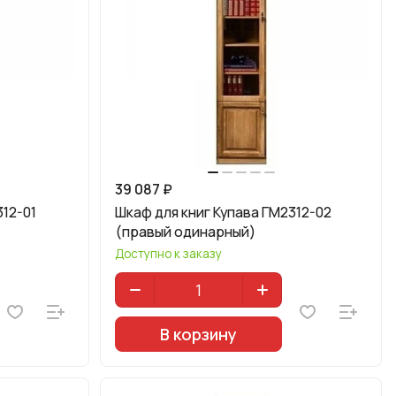
39 087 ₽
312-01
Шкаф для книг Купава ГМ2312-02
(правый одинарный)
Доступно к заказу
В корзину