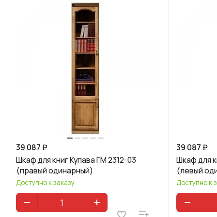
39 087 ₽
39 087 ₽
Шкаф для книг Купава ГМ 2312-03
Шкаф для к
(правый одинарный)
(левый од
Доступно к заказу
Доступно к 