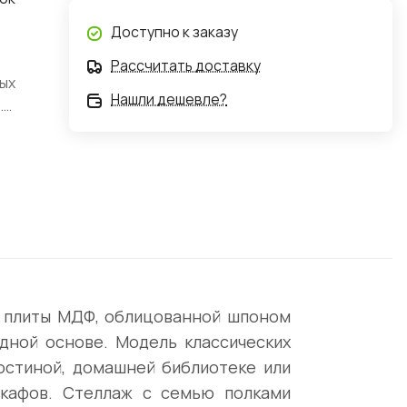
Доступно к заказу
а
Рассчитать доставку
ных
Нашли дешевле?
.
и плиты МДФ, облицованной шпоном
дной основе. Модель классических
остиной, домашней библиотеке или
шкафов. Стеллаж с семью полками