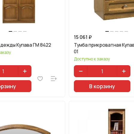
15 061 ₽
одежды Купава ГМ 8422
Тумба прикроватная Купа
01
заказу
Доступно к заказу
орзину
В корзину