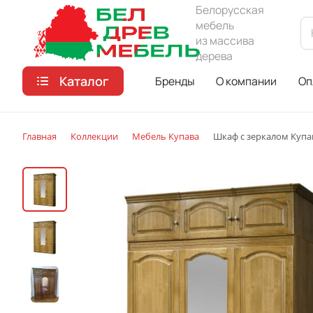
Белорусская
мебель
из массива
дерева
Каталог
Бренды
О компании
Оп
Главная
Коллекции
Мебель Купава
Шкаф с зеркалом Купа