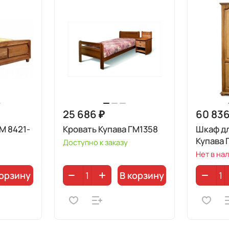
25 686 ₽
60 836
М 8421-
Кровать Купава ГМ1358
Шкаф д
Купава 
Доступно к заказу
Нет в на
корзину
В корзину