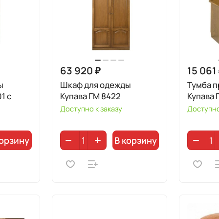
63 920 ₽
15 061
ы
Шкаф для одежды
Тумба п
1 с
Купава ГМ 8422
Купава 
Доступно к заказу
Доступно
корзину
В корзину