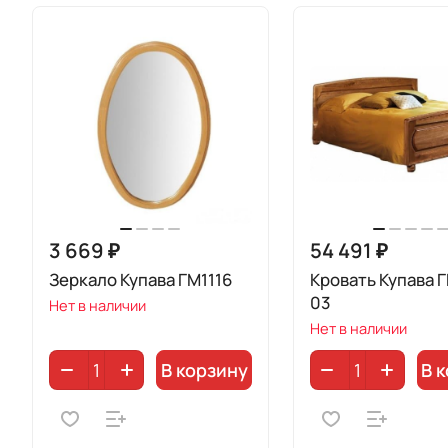
3 669 ₽
54 491 ₽
Зеркало Купава ГМ1116
Кровать Купава Г
03
Нет в наличии
Нет в наличии
В корзину
В 