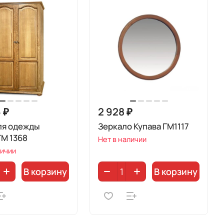
 ₽
2 928 ₽
ля одежды
Зеркало Купава ГМ1117
ГМ 1368
Нет в наличии
личии
В корзину
В корзину