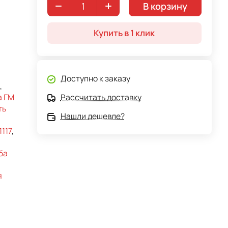
В корзину
Купить в 1 клик
Доступно к заказу
,
а ГМ
Рассчитать доставку
ть
Нашли дешевле?
117
,
ба
я