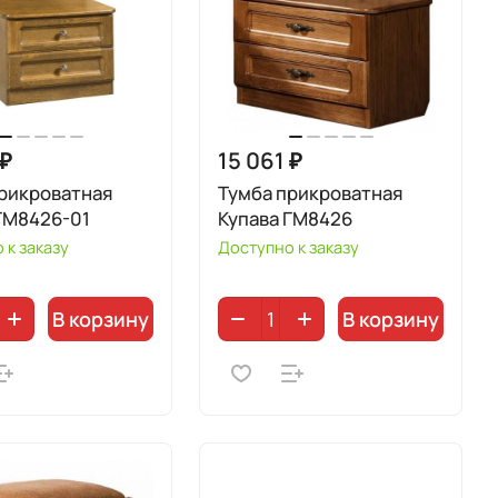
 ₽
15 061 ₽
рикроватная
Тумба прикроватная
ГМ8426-01
Купава ГМ8426
 к заказу
Доступно к заказу
В корзину
В корзину