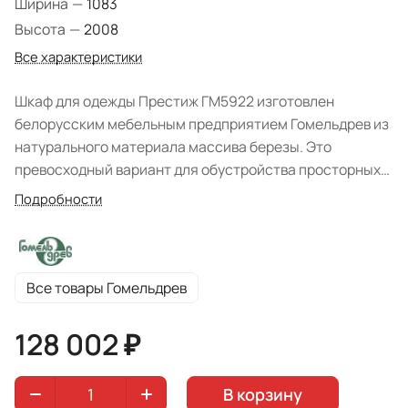
Ширина
—
1083
Высота
—
2008
Все характеристики
Шкаф для одежды Престиж ГМ5922 изготовлен
белорусским мебельным предприятием Гомельдрев из
натурального материала массива березы. Это
превосходный вариант для обустройства просторных
спальных комнат, интерьер которых оформлен в
Подробности
лучших традициях классического стиля. Модель
отличается изысканностью дизайна и утонченностью
декоративной составляющей: фигурные элементы
конструкции, художественная резьба, роскошная
Все товары Гомельдрев
эксклюзивная фурнитура.
128 002 ₽
В корзину