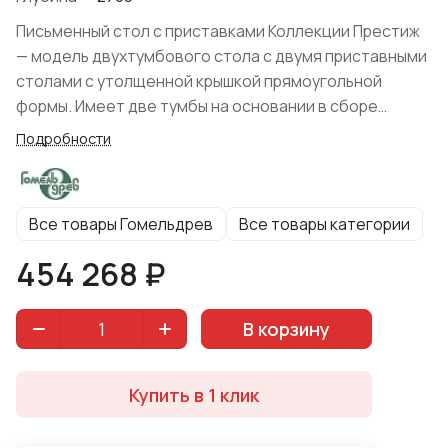
Письменный стол с приставками Коллекции Престиж
— модель двухтумбового стола с двумя приставными
столами с утолщенной крышкой прямоугольной
формы. Имеет две тумбы на основании в сборе
(цоколе) каждая. В тумбе слева имеется три
Подробности
наружных выдвижных ящика, расположенные один под
одним, а за верхним ящиком еще ящик для
письменных принадлежностей, расположенных
Все товары Гомельдрев
Все товары категории
сверху.
454 268 ₽
В корзину
Купить в 1 клик