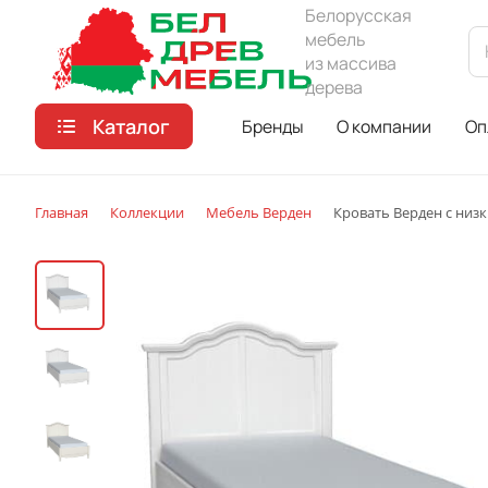
Белорусская
мебель
из массива
дерева
Каталог
Бренды
О компании
Оп
Главная
Коллекции
Мебель Верден
Кровать Верден с низ