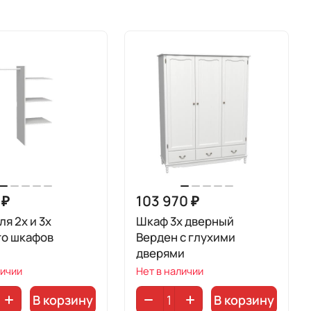
 ₽
103 970 ₽
ля 2х и 3х
Шкаф 3х дверный
го шкафов
Верден с глухими
дверями
личии
Нет в наличии
В корзину
В корзину