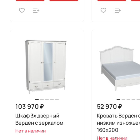
103 970 ₽
52 970 ₽
Шкаф 3х дверный
Кровать Верден 
Верден с зеркалом
низким изножье
160х200
Нет в наличии
Нет в наличии