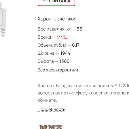
Белый воск
Характеристики
Вес изделия, кг
—
66
Бренд
—
ММЦ
Объем, куб. м
—
0.17
Ширина
—
1944
Высота
—
1300
Все характеристики
Кровать Верден с низким изножьем 90х20
воссоздаст атмосферу классики в спальн
комнате.
Подробности