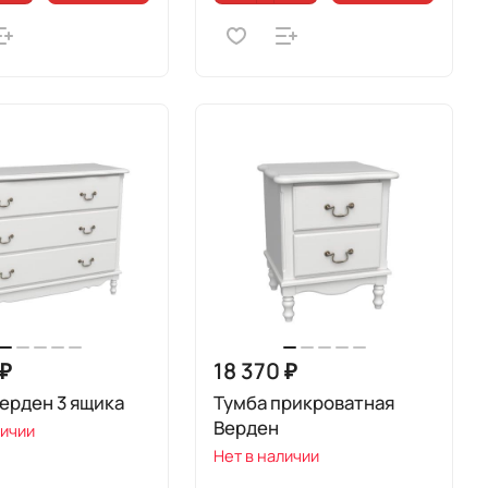
 ₽
18 370 ₽
ерден 3 ящика
Тумба прикроватная
Верден
личии
Нет в наличии