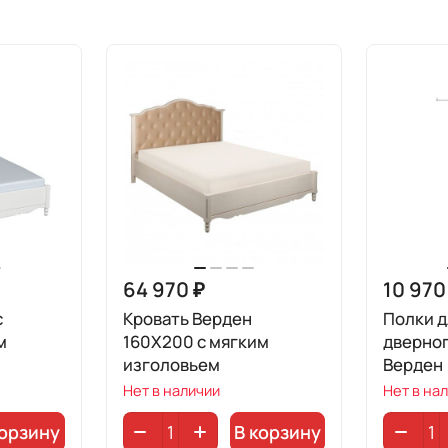
64 970 ₽
10 970
с
Кровать Верден
Полки д
м
160Х200 с мягким
дверно
изголовьем
Верден
Нет в наличии
Нет в на
корзину
В корзину