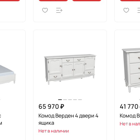
65 970 ₽
41 770
с
Комод Верден 4 двери 4
Комод В
м
ящика
Нет в на
Нет в наличии