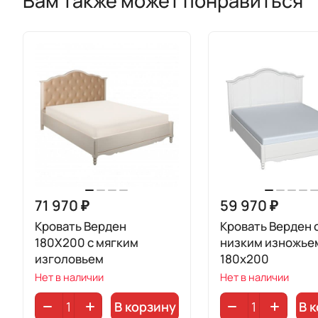
Вам также может понравиться
71 970 ₽
59 970 ₽
Кровать Верден
Кровать Верден 
180Х200 с мягким
низким изножье
изголовьем
180х200
Нет в наличии
Нет в наличии
В корзину
В 