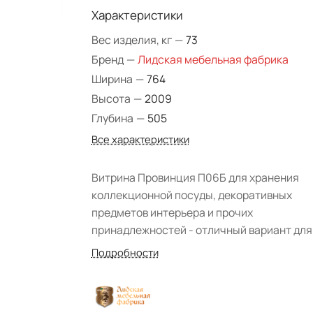
Характеристики
Вес изделия, кг
—
73
Бренд
—
Лидская мебельная фабрика
Ширина
—
764
Высота
—
2009
Глубина
—
505
Все характеристики
Витрина Провинция П06Б для хранения
коллекционной посуды, декоративных
предметов интерьера и прочих
принадлежностей - отличный вариант для
обустройства как просторных, так и
Подробности
небольших гостиных комнат или столовых