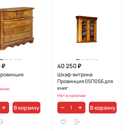
 ₽
40 250 ₽
Провинция
Шкаф-витрина
Провинция 05П05Б для
книг
личии
Нет в наличии
В корзину
В корзину