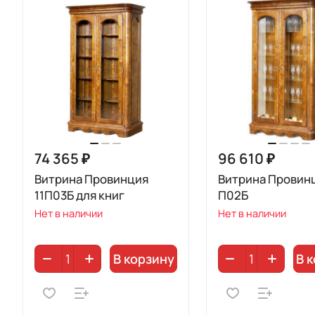
74 365 ₽
96 610 ₽
Витрина Провинция
Витрина Провин
11П03Б для книг
П02Б
Нет в наличии
Нет в наличии
В корзину
В 