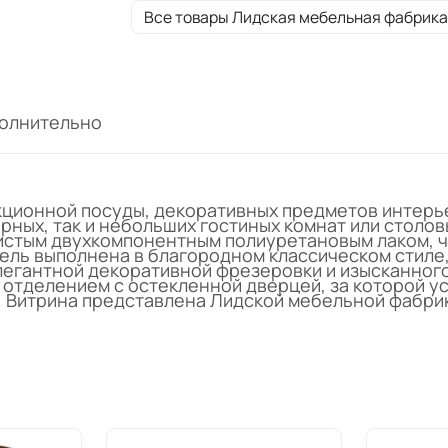
Все товары Лидская мебельная фабрика
олнительно
кционной посуды, декоративных предметов интерь
рных, так и небольших гостиных комнат или столов
чистым двухкомпонентным полиуретановым лаком, 
ель выполнена в благородном классическом стиле
элегантной декоративной фрезеровки и изысканног
тделением с остекленной дверцей, за которой ус
 Витрина представлена Лидской мебельной фабри