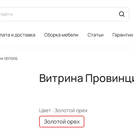
лата и доставка
Сборка мебели
Статьи
Гарантии
ия 06П06Б
Витрина Провинц
Цвет :
Золотой орех
Золотой орех