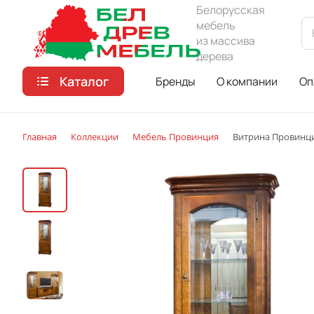
Белорусская
мебель
из массива
дерева
Каталог
Бренды
О компании
Оп
Главная
Коллекции
Мебель Провинция
Витрина Провинц