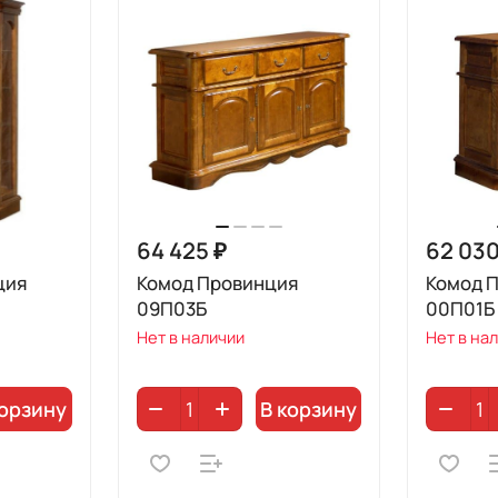
64 425 ₽
62 030
ция
Комод Провинция
Комод 
09П03Б
00П01Б
Нет в наличии
Нет в на
корзину
В корзину