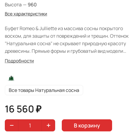
Высота
—
960
Все характеристики
Буфет Romeo & Julliette из массива сосны покрытого
воском, для защиты от повреждений и трещин. Оттенок
"Натуральная сосна" не скрывает природную красоту
древесины. Прямые формы и грубоватый вид модели
лучше всего подходят для гостиной стиля Кантри,
Подробности
Прованс. Система хранения представлена
одностворчатым остекленным отделением с полкой.
Не используется как самостоятельная единица, а в
сочетании с тумбой TIROMEO (угловой) образовав
Все товары Натуральная сосна
полноценный буфет. Белорусское производство.
16 560 ₽
В корзину