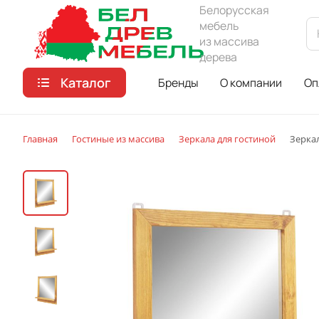
Белорусская
мебель
из массива
дерева
Каталог
Бренды
О компании
Оп
Главная
Гостиные из массива
Зеркала для гостиной
Зеркал