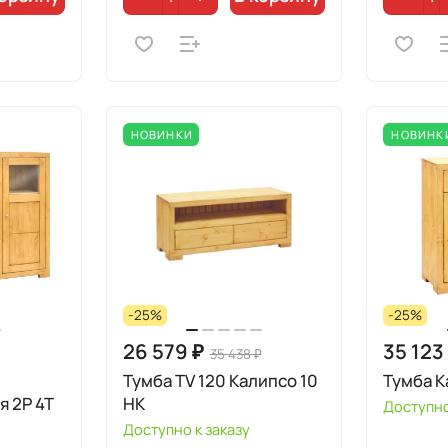
НОВИНКИ
НОВИНК
-25%
-25%
26 579 ₽
35 123
35 438 ₽
Тумба TV 120 Калипсо 10
Тумба К
 2Р 4Т
HK
Доступно
Доступно к заказу