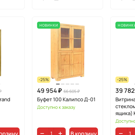
НОВИНКИ
НОВИНК
-25%
-25%
49 954 ₽
39 782
₽
66 605 ₽
Grand
Буфет 100 Калипсо Д-01
Витрина
стеклом
Доступно к заказу
ящика) 
Доступно
корзину
В корзину