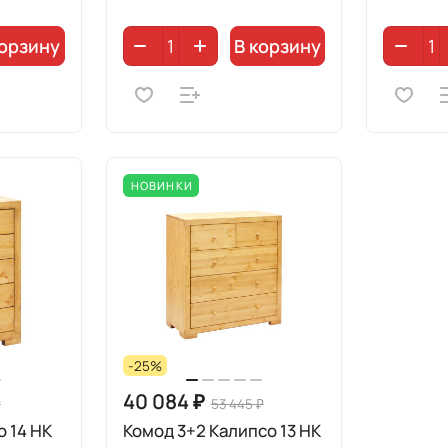
корзину
В корзину
НОВИНКИ
-25%
40 084 ₽
₽
53 445 ₽
 14 НК
Комод 3+2 Калипсо 13 НК