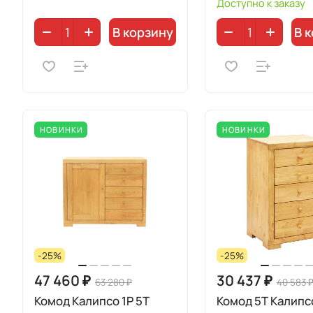
Доступно к заказу
В корзину
В 
НОВИНКИ
НОВИНКИ
-25%
-25%
47 460 ₽
30 437 ₽
63 280 ₽
40 583 
Комод Калипсо 1P 5T
Комод 5Т Калипсо