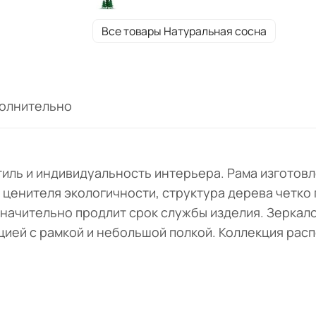
покрытием, что значительно продлит сро
службы изделия. Зеркало поставляется в
Все товары Натуральная сосна
собранном виде. Конструкция представле
навесной конструкцией с рамкой и небол
полкой. Коллекция располагает комодами
позволит организовать гармоничный угол
олнительно
стиль и индивидуальность интерьера. Рама изготов
ценителя экологичности, структура дерева четко
начительно продлит срок службы изделия. Зеркало
ией с рамкой и небольшой полкой. Коллекция расп