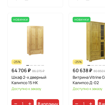
НОВИНКИ
НОВИНКИ
-25%
-25%
64 706 ₽
60 638 ₽
86 275 ₽
80 850 
Шкаф 2-х дверный
Витрина Vitrine 
Калипсо 15 НК
Калипсо Д-02
Доступно к заказу
Доступно к заказу
В корзину
В 