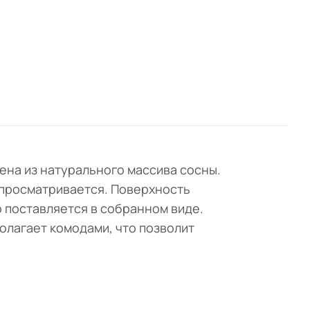
к
на
ьшой
, что
ок.
лена из натурального массива сосны.
 просматривается. Поверхность
 поставляется в собранном виде.
олагает комодами, что позволит