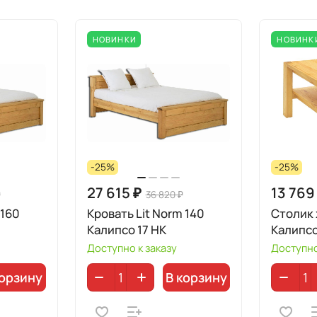
НОВИНКИ
НОВИНК
-25%
-25%
27 615 ₽
13 769
₽
36 820 ₽
 160
Кровать Lit Norm 140
Столик
Калипсо 17 НК
Калипсо
Доступно к заказу
Доступно
корзину
В корзину