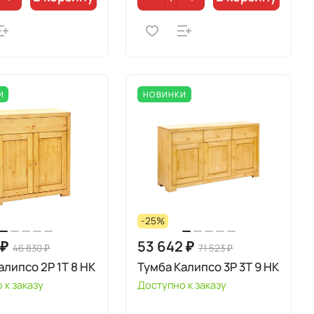
И
НОВИНКИ
-25%
 ₽
53 642 ₽
46 830 ₽
71 523 ₽
алипсо 2P 1T 8 HK
Тумба Калипсо 3P 3T 9 HK
 к заказу
Доступно к заказу