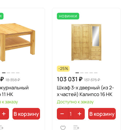
И
НОВИНКИ
-25%
 ₽
103 031 ₽
18 358 ₽
137 375 ₽
 журнальный
Шкаф 3-х дверный (из 2-
 11 НК
х частей) Калипсо 16 НК
 к заказу
Доступно к заказу
В корзину
В корзину