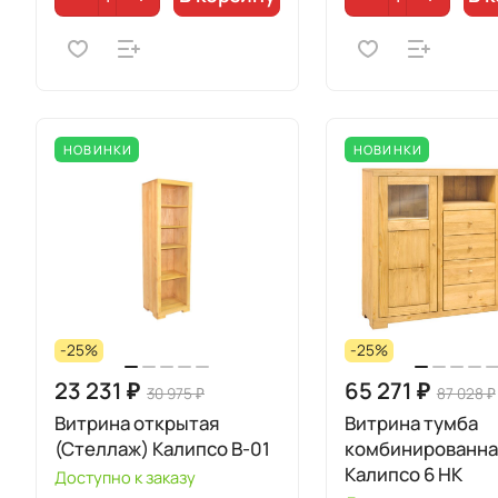
НОВИНКИ
НОВИНКИ
-25%
-25%
23 231 ₽
65 271 ₽
30 975 ₽
87 028 ₽
Витрина открытая
Витрина тумба
(Стеллаж) Калипсо B-01
комбинированная
Калипсо 6 НК
Доступно к заказу