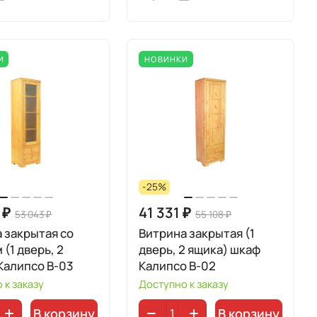
И
НОВИНКИ
-25%
 ₽
41 331 ₽
53 043 ₽
55 108 ₽
 закрытая со
Витрина закрытая (1
 (1 дверь, 2
дверь, 2 ящика) шкаф
Калипсо B-03
Калипсо B-02
 к заказу
Доступно к заказу
В корзину
В корзину