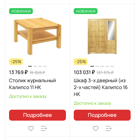
НОВИНКИ
НОВИНКИ
-25%
-25%
13 769 ₽
103 031 ₽
18 358 ₽
137 375 ₽
Столик журнальный
Шкаф 3-х дверный (из
Калипсо 11 НК
2-х частей) Калипсо 16
НК
Доступно к заказу
Доступно к заказу
Подробнее
Подробнее