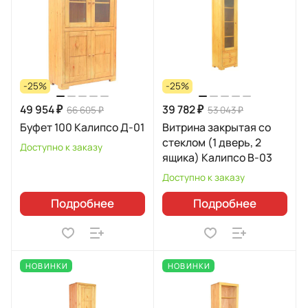
-25%
-25%
49 954 ₽
39 782 ₽
66 605 ₽
53 043 ₽
Буфет 100 Калипсо Д-01
Витрина закрытая со
стеклом (1 дверь, 2
Доступно к заказу
ящика) Калипсо B-03
Доступно к заказу
Подробнее
Подробнее
НОВИНКИ
НОВИНКИ