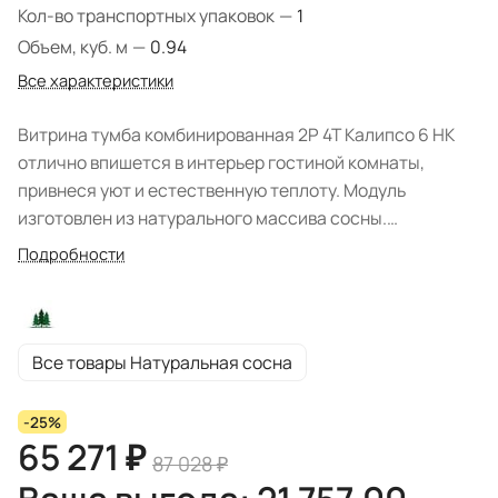
Кол-во транспортных упаковок
—
1
Объем, куб. м
—
0.94
Все характеристики
Витрина тумба комбинированная 2Р 4Т Калипсо 6 НК
отлично впишется в интерьер гостиной комнаты,
привнеся уют и естественную теплоту. Модуль
изготовлен из натурального массива сосны.
Натуральный оттенок не оставит равнодушным
Подробности
ценителя экологичности, структура дерева четко
просматривается. Поверхность мебели обработана
защитным покрытием, что значительно продлит срок
службы изделия. Модель поставляется в собранном
Все товары Натуральная сосна
виде. Система хранения представлена четырьмя
выдвижными ящиками, двумя дверцами со стеклом,
-25%
полками и нишей. Тумба предназначена для
65 271 ₽
87 028 ₽
размещения различных элементов декора, посуды и
сервизов. Комплектация: фурнитура, ручки "грибок".