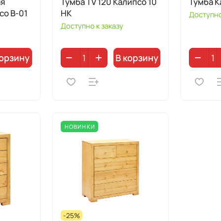
ая
Тумба TV 120 Калипсо 10
Тумба К
со B-01
HK
Доступно
Доступно к заказу
корзину
В корзину
НОВИНКИ
-25%