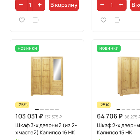
В корзину
В 
НОВИНКИ
НОВИНКИ
-25%
-25%
103 031 ₽
64 706 ₽
137 375 ₽
86 275 
Шкаф 3-х дверный (из 2-
Шкаф 2-х дверн
х частей) Калипсо 16 НК
Калипсо 15 НК