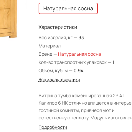
Натуральная сосна
Характеристики
Вес изделия, кг
—
93
Материал
—
Бренд
—
Натуральная сосна
Кол-во транспортных упаковок
—
1
Объем, куб. м
—
0.94
Все характеристики
Витрина тумба комбинированная 2Р 4Т
Калипсо 6 НК отлично впишется в интерье
гостиной комнаты, привнеся уют и
естественную теплоту. Модуль изготовлен
натурального массива сосны. Натуральн
Подробности