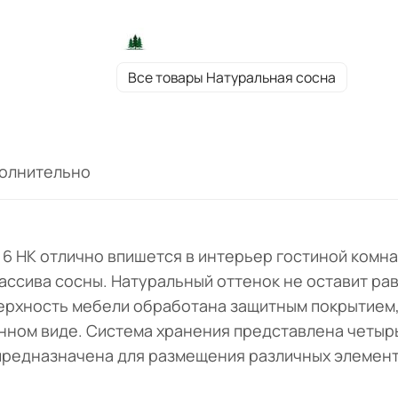
оттенок не оставит равнодушным цените
экологичности, структура дерева четко
просматривается. Поверхность мебели
обработана защитным покрытием, что
Все товары Натуральная сосна
значительно продлит срок службы издели
Модель поставляется в собранном виде.
Система хранения представлена четырь
выдвижными ящиками, двумя дверцами со
олнительно
стеклом, полками и нишей. Тумба
предназначена для размещения различн
элементов декора, посуды и сервизов.
Комплектация: фурнитура, ручки "грибок".
 6 НК отлично впишется в интерьер гостиной комн
массива сосны. Натуральный оттенок не оставит р
ерхность мебели обработана защитным покрытием,
анном виде. Система хранения представлена четы
 предназначена для размещения различных элемент