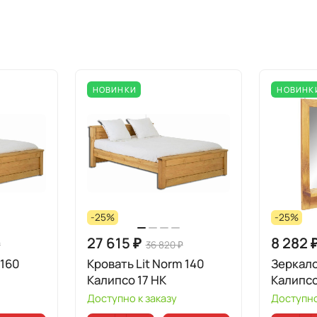
НОВИНКИ
НОВИНК
-25%
-25%
27 615 ₽
8 282 
₽
36 820 ₽
 160
Кровать Lit Norm 140
Зеркало
Калипсо 17 НК
Калипсо
Доступно к заказу
Доступно