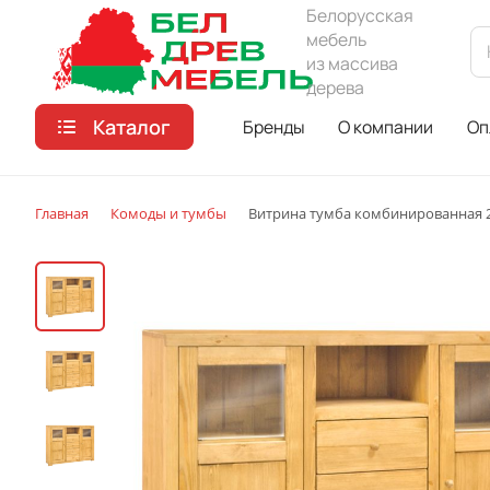
Белорусская
мебель
из массива
дерева
Каталог
Бренды
О компании
Оп
Главная
Комоды и тумбы
Витрина тумба комбинированная 2