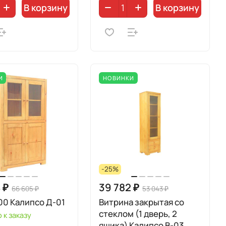
В корзину
В корзину
И
НОВИНКИ
-25%
 ₽
39 782 ₽
66 605 ₽
53 043 ₽
00 Калипсо Д-01
Витрина закрытая со
стеклом (1 дверь, 2
 к заказу
ящика) Калипсо B-03