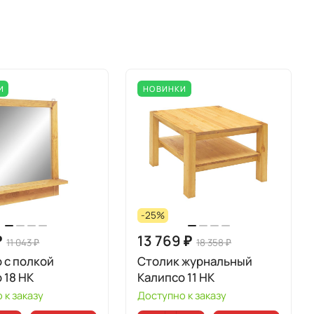
И
НОВИНКИ
-25%
₽
13 769 ₽
11 043 ₽
18 358 ₽
 с полкой
Столик журнальный
 18 НК
Калипсо 11 НК
 к заказу
Доступно к заказу