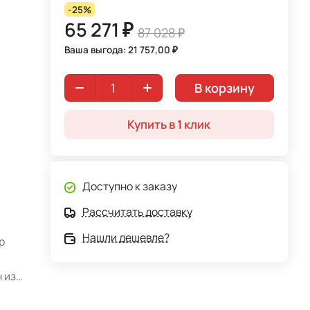
-25%
65 271 ₽
87 028 ₽
Ваша выгода: 21 757,00 ₽
В корзину
Купить в 1 клик
Доступно к заказу
Рассчитать доставку
Нашли дешевле?
р
 из
ый