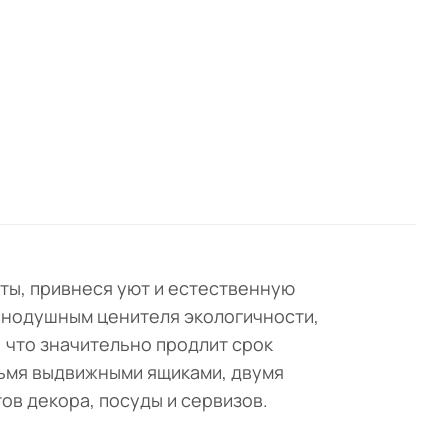
ля
я.
мя
ых
аты, привнеся уют и естественную
авнодушным ценителя экологичности,
 что значительно продлит срок
рьмя выдвижными ящиками, двумя
ов декора, посуды и сервизов.