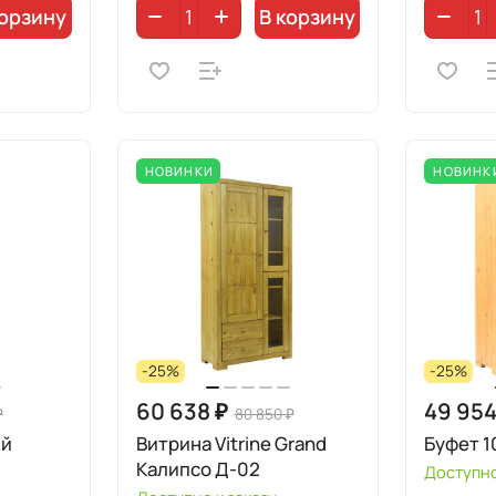
корзину
В корзину
НОВИНКИ
НОВИНК
-25%
-25%
60 638 ₽
49 954
₽
80 850 ₽
ый
Витрина Vitrine Grand
Буфет 1
Калипсо Д-02
Доступно