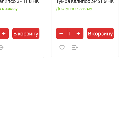
алипсо 2P 1T 8 HK
Тумба Калипсо 3P 3T 9 HK
 к заказу
Доступно к заказу
В корзину
В корзину