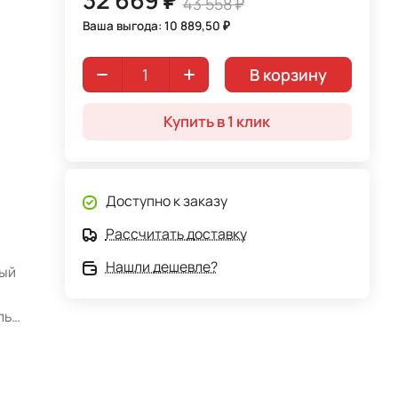
43 558 ₽
Ваша выгода: 10 889,50 ₽
В корзину
Купить в 1 клик
Доступно к заказу
Рассчитать доставку
Нашли дешевле?
рый
ль
ы.