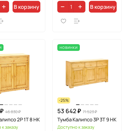
В корзину
В корзину
И
НОВИНКИ
-25%
 ₽
53 642 ₽
46 830 ₽
71 523 ₽
алипсо 2P 1T 8 HK
Тумба Калипсо 3P 3T 9 HK
 к заказу
Доступно к заказу