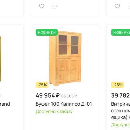
НОВИНКИ
НОВИНК
-25%
-25%
49 954 ₽
39 782
₽
66 605 ₽
Grand
Буфет 100 Калипсо Д-01
Витрина
стеклом
Доступно к заказу
ящика) 
Доступно