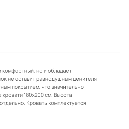
.
ым
к
та
одит
м
 и комфортный, но и обладает
нок не оставит равнодушным ценителя
тным покрытием, что значительно
 кровати 180х200 см. Высота
я отдельно. Кровать комплектуется