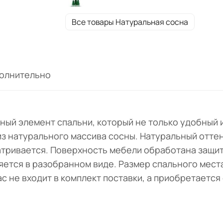
структура дерева четко просматривается
Поверхность мебели обработана защитн
Все товары Натуральная сосна
покрытием, что значительно продлит сро
службы изделия. Модель поставляется в
разобранном виде. Размер спального мес
кровати 180х200 см. Высота изголовья 75
олнительно
см, высота изножья — 43 см. Матрас не вх
в комплект поставки, а приобретается
отдельно. Кровать комплектуется реечны
настилом.
льный элемент спальни, который не только удобный
из натурального массива сосны. Натуральный отте
атривается. Поверхность мебели обработана защи
ется в разобранном виде. Размер спального места
ас не входит в комплект поставки, а приобретаетс