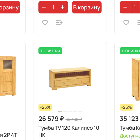
корзину
В корзину
НОВИНКИ
НОВИНК
-25%
-25%
26 579 ₽
35 123
35 438 ₽
Тумба TV 120 Калипсо 10
Тумба К
 2Р 4Т
HK
Доступно