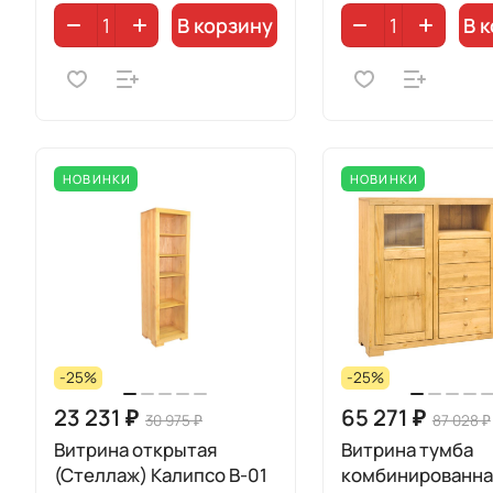
В корзину
В 
НОВИНКИ
НОВИНКИ
-25%
-25%
23 231 ₽
65 271 ₽
30 975 ₽
87 028 ₽
Витрина открытая
Витрина тумба
(Стеллаж) Калипсо B-01
комбинированная