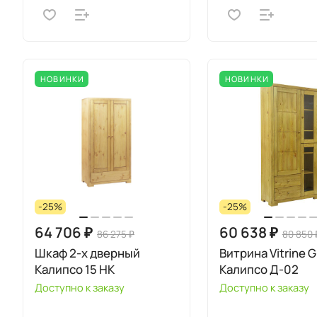
НОВИНКИ
НОВИНКИ
-25%
-25%
64 706 ₽
60 638 ₽
86 275 ₽
80 850 
Шкаф 2-х дверный
Витрина Vitrine 
Калипсо 15 НК
Калипсо Д-02
Доступно к заказу
Доступно к заказу