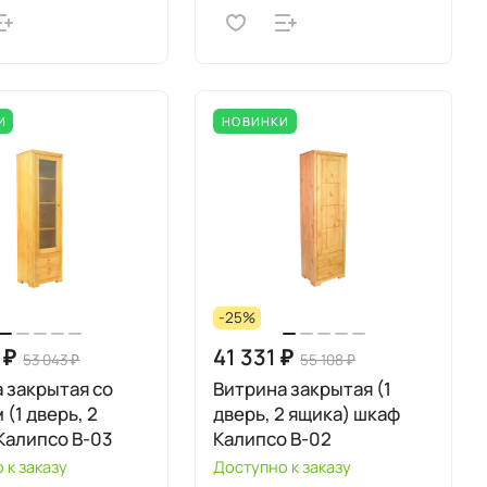
И
НОВИНКИ
-25%
 ₽
41 331 ₽
53 043 ₽
55 108 ₽
 закрытая со
Витрина закрытая (1
 (1 дверь, 2
дверь, 2 ящика) шкаф
Калипсо B-03
Калипсо B-02
 к заказу
Доступно к заказу