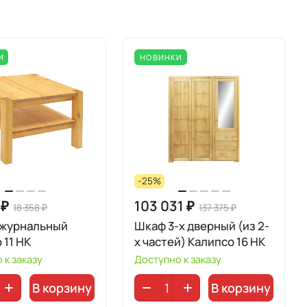
И
НОВИНКИ
-25%
 ₽
103 031 ₽
18 358 ₽
137 375 ₽
 журнальный
Шкаф 3-х дверный (из 2-
 11 НК
х частей) Калипсо 16 НК
 к заказу
Доступно к заказу
В корзину
В корзину