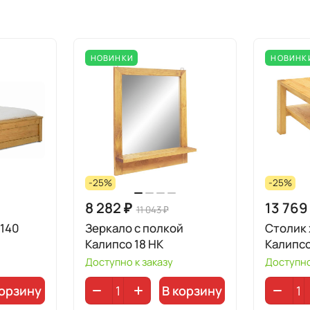
НОВИНКИ
НОВИНК
-25%
-25%
8 282 ₽
13 769
11 043 ₽
 140
Зеркало с полкой
Столик
Калипсо 18 НК
Калипсо
Доступно к заказу
Доступно
корзину
В корзину