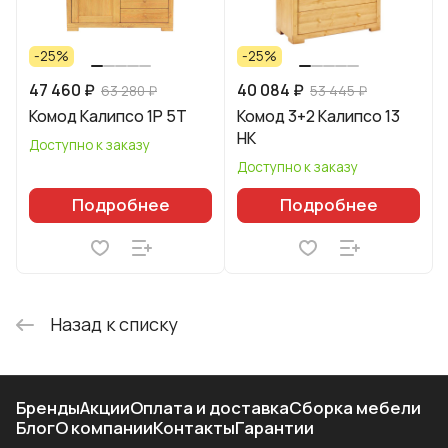
-25%
-25%
47 460 ₽
40 084 ₽
63 280 ₽
53 445 ₽
Комод Калипсо 1P 5T
Комод 3+2 Калипсо 13
НК
Доступно к заказу
Доступно к заказу
Подробнее
Подробнее
Назад к списку
Бренды
Акции
Оплата и доставка
Сборка мебели
Блог
О компании
Контакты
Гарантии