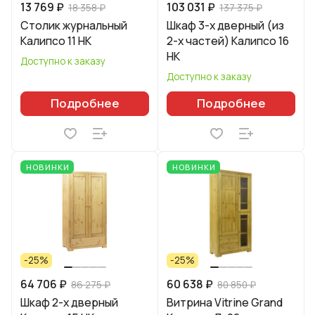
13 769 ₽
103 031 ₽
18 358 ₽
137 375 ₽
Столик журнальный
Шкаф 3-х дверный (из
Калипсо 11 НК
2-х частей) Калипсо 16
НК
Доступно к заказу
Доступно к заказу
Подробнее
Подробнее
НОВИНКИ
НОВИНКИ
-25%
-25%
64 706 ₽
60 638 ₽
86 275 ₽
80 850 ₽
Шкаф 2-х дверный
Витрина Vitrine Grand