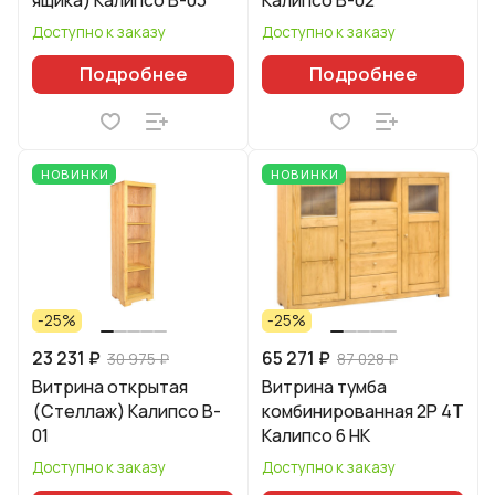
Доступно к заказу
Доступно к заказу
Подробнее
Подробнее
НОВИНКИ
НОВИНКИ
-25%
-25%
23 231 ₽
65 271 ₽
30 975 ₽
87 028 ₽
Витрина открытая
Витрина тумба
(Стеллаж) Калипсо B-
комбинированная 2Р 4Т
01
Калипсо 6 НК
Доступно к заказу
Доступно к заказу