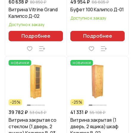
60 638 ₽
49 954 ₽
80 850 ₽
66 605 ₽
Витрина Vitrine Grand
Буфет 100 Калипсо Д-01
Калипсо Д-02
Доступно к заказу
Доступно к заказу
Подробнее
Подробнее
НОВИНКИ
НОВИНКИ
-25%
-25%
39 782 ₽
41 331 ₽
53 043 ₽
55 108 ₽
Витрина закрытая со
Витрина закрытая (1
стеклом (1 дверь, 2
дверь, 2 ящика) шкаф
ящика) Калипсо B-03
Калипсо B-02