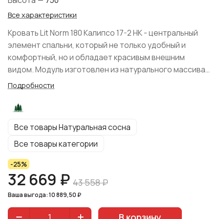
Высота
—
750
Все характеристики
Кровать Lit Norm 180 Калипсо 17-2 НК - центральный
элемент спальни, который не только удобный и
комфортный, но и обладает красивым внешним
видом. Модуль изготовлен из натурального массива
сосны. Натуральный оттенок не оставит
Подробности
равнодушным ценителя экологичности, структура
дерева четко просматривается. Поверхность
мебели обработана защитным покрытием, что
Все товары Натуральная сосна
значительно продлит срок службы изделия. Модель
поставляется в разобранном виде. Размер спального
Все товары категории
места кровати 180х200 см. Высота изголовья 75
-25%
см, высота изножья — 43 см. Матрас не входит в
32 669 ₽
комплект поставки, а приобретается отдельно.
43 558 ₽
Кровать комплектуется реечным настилом.
Ваша выгода: 10 889,50 ₽
В корзину