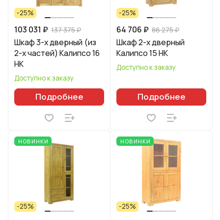
-25%
-25%
103 031 ₽
64 706 ₽
137 375 ₽
86 275 ₽
Шкаф 3-х дверный (из
Шкаф 2-х дверный
2-х частей) Калипсо 16
Калипсо 15 НК
НК
Доступно к заказу
Доступно к заказу
Подробнее
Подробнее
НОВИНКИ
НОВИНКИ
-25%
-25%